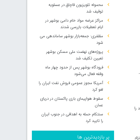
محموله تلویزیون قاچاق در عسلویه
توقیف شد
مراکز عرضه مواد خام دامی بوشهر در
ایام تعطیلات بازرسی شدند
مظفری: جمعه‌بازار بوشهر ساماندهی می‌
شود
پروژه‌های نهضت ملی مسکن بوشهر
تعیین تکلیف شد
فرودگاه بوشهر پس از حدود چهار ماه
.
وقفه فعال می‌شود
آمریکا مجوز عمومی فروش نفت ایران را
لغو کرد
سقوط هواپیمای باری پاکستان در دریای
عمان
 را
سنتکام حمله به اهدافی در جنوب ایران
را تایید کرد
پر بازدیدترین ها
ژاد