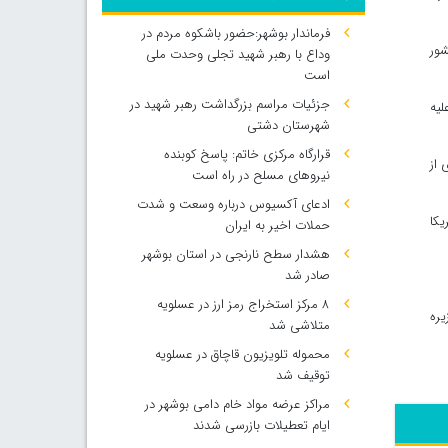
فرماندار بوشهر:حضور باشکوه مردم در
شور
وداع با رهبر شهید تجلی وحدت ملی
است
جزئیات مراسم بزرگداشت رهبر شهید در
لیه
شهرستان دشتی
قرارگاه مرکزی خاتم: پاسخ کوبنده
ری از
نیروهای مسلح در راه است
ادعای آکسیوس درباره وسعت و شدت
زمان ۱۰۰ میلیون دلار بوده که دانمارک نمی‌پذیرد. یک بار هم در ۱۸۶۷ آمریکا
حملات اخیر به ایران
هشدار سطح نارنجی در استان بوشهر
صادر شد
۸ مرکز استخراج رمز ارز در عسلویه
یره
متلاشی شد
محموله تلویزیون قاچاق در عسلویه
توقیف شد
مراکز عرضه مواد خام دامی بوشهر در
ایام تعطیلات بازرسی شدند