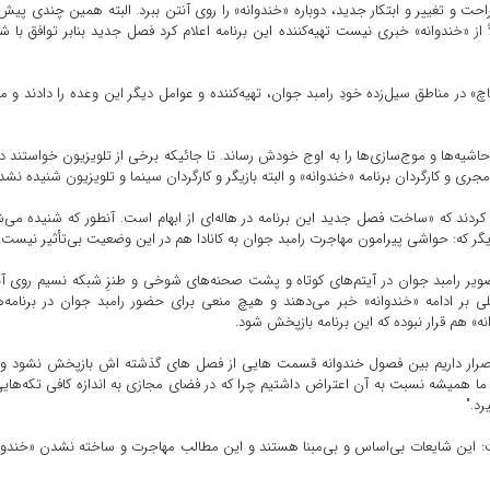
احت و تغییر و ابتکار جدید، دوباره «خندوانه» را روی آنتن ببرد. البته همین چندی پیش
ز «خندوانه» خبری نیست تهیه‌کننده این برنامه اعلام کرد فصل جدید بنابر توافق با ش
 در مناطق سیل‌زده خودِ رامبد جوان، تهیه‌کننده و عوامل دیگر این وعده را دادند و م
ره حاشیه‌ها و موج‌سازی‌ها را به اوج خودش رساند. تا جائیکه برخی از تلویزیون خواستند د
ی و کارگردان برنامه «خندوانه» و البته بازیگر و کارگردان سینما و تلویزیون شنیده نشد.
ا کردند که «ساخت فصل جدید این برنامه در هاله‌ای از ابهام است. آنطور که شنیده می‌
 دیگر که: حواشی پیرامون مهاجرت رامبد جوان به کانادا هم در این وضعیت بی‌تأثیر نیست.
 تصویر رامبد جوان در آیتم‌های کوتاه و پشت صحنه‌های شوخی و طنزِ شبکه نسیم روی آ
ملی بر ادامه «خندوانه» خبر می‌دهند و هیچ منعی برای حضور رامبد جوان در برنامه‌
ه» هم قرار نبوده که این برنامه بازپخش شود.
اصرار داریم بین فصول خندوانه قسمت هایی از فصل های گذشته اش بازپخش نشود و
ما همیشه نسبت به آن اعتراض داشتیم چرا که در فضای مجازی به اندازه کافی تکه‌هایی
رد."
گفت: این شایعات بی‌اساس و بی‌مبنا هستند و این مطالب مهاجرت و ساخته نشدن «خندوا