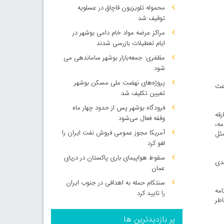
محموله تلویزیون قاچاق در عسلویه
توقیف شد
مراکز عرضه مواد خام دامی بوشهر در
ایام تعطیلات بازرسی شدند
مظفری: جمعه‌بازار بوشهر ساماندهی می‌
شود
پروژه‌های نهضت ملی مسکن بوشهر
 باعث
تعیین تکلیف شد
فرودگاه بوشهر پس از حدود چهار ماه
ه نفس، بارقه
وقفه فعال می‌شود
مه،
آمریکا مجوز عمومی فروش نفت ایران را
فاقات جدیدی مثل
لغو کرد
سقوط هواپیمای باری پاکستان در دریای
عدی
عمان
سنتکام حمله به اهدافی در جنوب ایران
امه
را تایید کرد
اطر
پر بازدیدترین ها