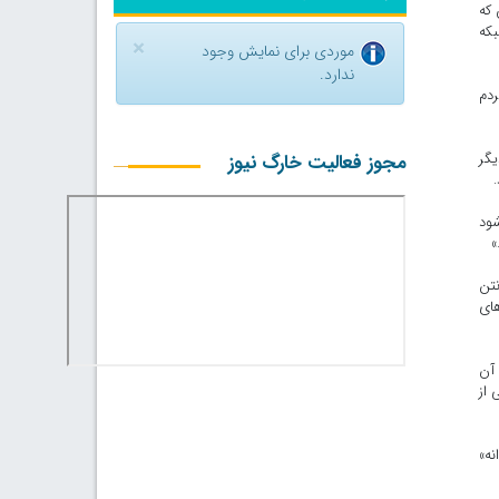
 که
بکه
×
موردی برای نمایش وجود
ندارد.
ردم
یگر
مجوز فعالیت خارگ نیوز
شود
»
نتن
های
 آن
 از
نه»