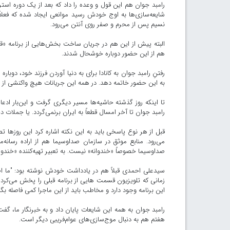
رامبد جوان هم این قول و وعده را داد که بعد از یک دوره استر
شایعه‌سازی‌ها به اوج خودش رسید موانعی ایجاد شده که فعلاً ا
نسیم پس از محرم و صفر روی آنتن می‌رود.
البته پیش از این هم در جریان ساخت بخش‌هایی از برنامه «قاچ»
هم از این حضور دوباره خوشحال شدند.
رفتنِ رامبد جوان به کانادا برای به دنیا آوردن فرزند خود، دوبا
به این حضور خاتمه دهد. در همه این جریانات هیچ واکنشی از مجر
تا اینکه روز گذشته حاشیه‌ها مسیر دیگری گرفت و این‌‌بار ادع
رامبد جوان تا آخر امسال قطعاً به ایران برنمی‌گردد. یا جملات
قبل از هر نوع پاسخی باید به این نکته اشاره کرد این روزها
می‌رود. منابع موثق در سازمان صداوسیما هم از اراده رسانه‌
صداوسیما خصوصاً «خندوانه» نیست. به تعبیر تهیه‌کننده «خندوان
سیدعلی احمدی قبلاً هم در یادداشت خودش نوشته بود: "ما 
زمانی که تلویزیون قسمت هایی از برنامه قبلی را پخش می‌کرد 
این برنامه وجود دارد و مخاطب باید از این ماجرا کمی فاصله بگی
رامبد جوان به همه این شایعات پایان داد و به خبرنگار ما،‌ 
هفتم هم به دنبال موج‌سازی‌های عوام‌فریبی دیگر است.