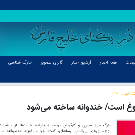
یغات
همه اخبار
آرشیو اخبار
گالری تصویر
خارگ شناسی
د خبر :
۳۱۷
روغ است/ خندوانه ساخته می‌شود
خارگ نیوز: مجری و کارگردان برنامه «خندوانه» با انتقاد از حاشیه‌ه
موج‌سازی‌های بی‌اساسِ رسانه‌ای، گفت: چرا می‌گویند «خندوانه» سا