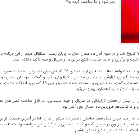
نمی‌شود و ما مهاجرت کرده‌ایم؟
به گزارش خارگ نیوز، «خندوانه» بیست و یکم خردادماه سال 93 شروع شد و در سوم آبان‌ماه همان سال به پایان رسید. استقبال مردم از این برنامه
اقیت و نوآوری و حرف جدید داشتن در برنامه و سریال و فیلم تأکید داشته است.
به همین‌خاطر رفته رفته در فصل‌های بعدی اتفاقات جدیدی به برنامه «خندوانه» اضافه شد. فارغ از خنده‌های 25 ثانیه‌ای برای بالا بردن اعتماد ب
وحدت‌آفرینی، گزارشی از صاحبان مشاغل و کارآفرینی، گپ و گفت با مهمانان متنوع برنا
اجرای نمایش طنز توسط «جناب خان» و بازیگران دیگر، ورود استندآپ کمدی به تلویزیون، مسابقه خنداننده برتر بین 16 کمدین، ات
را با تنوع در برنامه‌سازی روبرو می‌کرد.
ن را بیش از فضای کارگردانی در سریال و فیلم سینمایی، در قُرُقِ ساختِ فصل‌های ب
رد و تا شانزدهم فروردین‌ماه امسال روی آنتن بود.
رامبد جوان دیگر قصدِ ساختن «خندوانه» هفتم را ندارد. اما در آخرین قسمت از برن
 سینما و تلویزیون در جریان گپ و گفت از مجری و کارگردان این برنامه خواست تا به خ
ه است، شاهد «خندوانه‌های» بعدی باشیم.