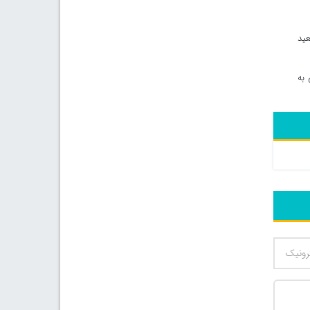
عید
 به