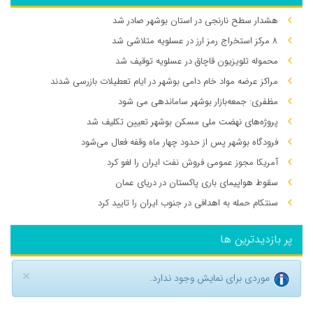
هشدار سطح نارنجی در استان بوشهر صادر شد
۸ مرکز استخراج رمز ارز در عسلویه متلاشی شد
محموله تلویزیون قاچاق در عسلویه توقیف شد
مراکز عرضه مواد خام دامی بوشهر در ایام تعطیلات بازرسی شدند
مظفری: جمعه‌بازار بوشهر ساماندهی می‌ شود
پروژه‌های نهضت ملی مسکن بوشهر تعیین تکلیف شد
فرودگاه بوشهر پس از حدود چهار ماه وقفه فعال می‌شود
آمریکا مجوز عمومی فروش نفت ایران را لغو کرد
سقوط هواپیمای باری پاکستان در دریای عمان
سنتکام حمله به اهدافی در جنوب ایران را تایید کرد
پر بازدیدترین ها
×
موردی برای نمایش وجود ندارد.