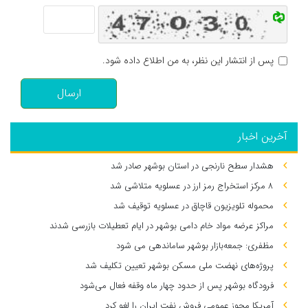
پس از انتشار این نظر، به من اطلاع داده شود.
ارسال
آخرین اخبار
هشدار سطح نارنجی در استان بوشهر صادر شد
۸ مرکز استخراج رمز ارز در عسلویه متلاشی شد
محموله تلویزیون قاچاق در عسلویه توقیف شد
مراکز عرضه مواد خام دامی بوشهر در ایام تعطیلات بازرسی شدند
مظفری: جمعه‌بازار بوشهر ساماندهی می‌ شود
پروژه‌های نهضت ملی مسکن بوشهر تعیین تکلیف شد
فرودگاه بوشهر پس از حدود چهار ماه وقفه فعال می‌شود
آمریکا مجوز عمومی فروش نفت ایران را لغو کرد