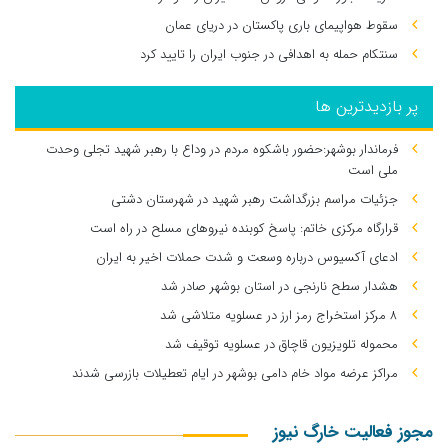
سقوط هواپیمای باری پاکستان در دریای عمان
سنتکام حمله به اهدافی در جنوب ایران را تایید کرد
پر بازدیدترین ها
فرماندار بوشهر:حضور باشکوه مردم در وداع با رهبر شهید تجلی وحدت
ملی است
جزئیات مراسم بزرگداشت رهبر شهید در شهرستان دشتی
قرارگاه مرکزی خاتم: پاسخ کوبنده نیروهای مسلح در راه است
ادعای آکسیوس درباره وسعت و شدت حملات اخیر به ایران
هشدار سطح نارنجی در استان بوشهر صادر شد
۸ مرکز استخراج رمز ارز در عسلویه متلاشی شد
محموله تلویزیون قاچاق در عسلویه توقیف شد
مراکز عرضه مواد خام دامی بوشهر در ایام تعطیلات بازرسی شدند
مجوز فعالیت خارگ نیوز