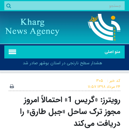
منو اصلی
هشدار سطح نارنجی در استان بوشهر صادر شد
کد خبر :
۳۰۵
۲۴ مرداد ۱۳۹۸
۱۱:۵۷
رویترز: «گریس 1» احتمالاً امروز
هشدار سطح نارنجی در استان بوشهر صادر شد
مجوز ترک ساحل «جبل طارق» را
دریافت می‌کند