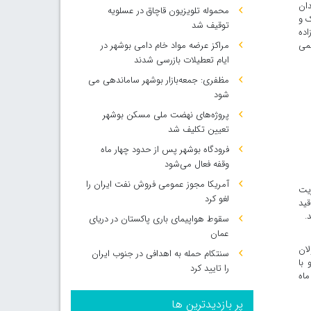
دان
محموله تلویزيون قاچاق در عسلویه
ک و
توقیف شد
اده
می
مراکز عرضه مواد خام دامی بوشهر در
ایام تعطیلات بازرسی شدند
مظفری: جمعه‌بازار بوشهر ساماندهی می‌
شود
پروژه‌های نهضت ملی مسکن بوشهر
تعیین تکلیف شد
فرودگاه بوشهر پس از حدود چهار ماه
وقفه فعال می‌شود
آمریکا مجوز عمومی فروش نفت ایران را
ریت
لغو کرد
قید
.
سقوط هواپیمای باری پاکستان در دریای
عمان
لان
سنتکام حمله به اهدافی در جنوب ایران
 با
را تایید کرد
ماه
پر بازدیدترین ها