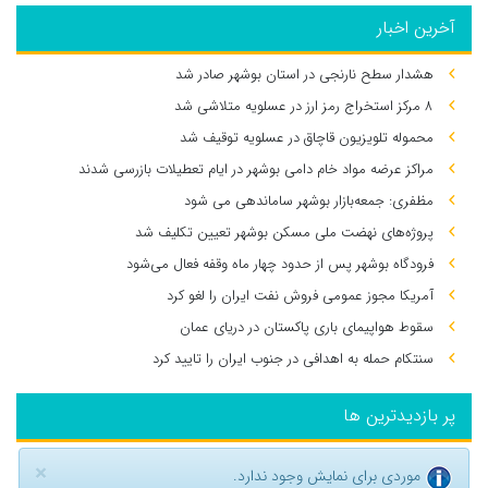
آخرین اخبار
هشدار سطح نارنجی در استان بوشهر صادر شد
۸ مرکز استخراج رمز ارز در عسلویه متلاشی شد
محموله تلویزیون قاچاق در عسلویه توقیف شد
مراکز عرضه مواد خام دامی بوشهر در ایام تعطیلات بازرسی شدند
مظفری: جمعه‌بازار بوشهر ساماندهی می‌ شود
پروژه‌های نهضت ملی مسکن بوشهر تعیین تکلیف شد
فرودگاه بوشهر پس از حدود چهار ماه وقفه فعال می‌شود
آمریکا مجوز عمومی فروش نفت ایران را لغو کرد
سقوط هواپیمای باری پاکستان در دریای عمان
سنتکام حمله به اهدافی در جنوب ایران را تایید کرد
پر بازدیدترین ها
×
موردی برای نمایش وجود ندارد.