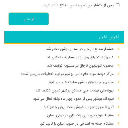
پس از انتشار این نظر، به من اطلاع داده شود.
ارسال
آخرین اخبار
هشدار سطح نارنجی در استان بوشهر صادر شد
۸ مرکز استخراج رمز ارز در عسلویه متلاشی شد
محموله تلویزیون قاچاق در عسلویه توقیف شد
مراکز عرضه مواد خام دامی بوشهر در ایام تعطیلات بازرسی شدند
مظفری: جمعه‌بازار بوشهر ساماندهی می‌ شود
پروژه‌های نهضت ملی مسکن بوشهر تعیین تکلیف شد
فرودگاه بوشهر پس از حدود چهار ماه وقفه فعال می‌شود
آمریکا مجوز عمومی فروش نفت ایران را لغو کرد
سقوط هواپیمای باری پاکستان در دریای عمان
سنتکام حمله به اهدافی در جنوب ایران را تایید کرد