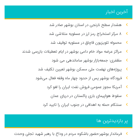
آخرین اخبار
هشدار سطح نارنجی در استان بوشهر صادر شد
۸ مرکز استخراج رمز ارز در عسلویه متلاشی شد
محموله تلویزیون قاچاق در عسلویه توقیف شد
مراکز عرضه مواد خام دامی بوشهر در ایام تعطیلات بازرسی شدند
مظفری: جمعه‌بازار بوشهر ساماندهی می‌ شود
پروژه‌های نهضت ملی مسکن بوشهر تعیین تکلیف شد
فرودگاه بوشهر پس از حدود چهار ماه وقفه فعال می‌شود
آمریکا مجوز عمومی فروش نفت ایران را لغو کرد
سقوط هواپیمای باری پاکستان در دریای عمان
سنتکام حمله به اهدافی در جنوب ایران را تایید کرد
پر بازدیدترین ها
فرماندار بوشهر:حضور باشکوه مردم در وداع با رهبر شهید تجلی وحدت