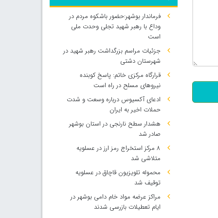
فرماندار بوشهر:حضور باشکوه مردم در
وداع با رهبر شهید تجلی وحدت ملی
است
جزئیات مراسم بزرگداشت رهبر شهید در
500
شهرستان دشتی
قرارگاه مرکزی خاتم: پاسخ کوبنده
نیروهای مسلح در راه است
ادعای آکسیوس درباره وسعت و شدت
حملات اخیر به ایران
هشدار سطح نارنجی در استان بوشهر
صادر شد
۸ مرکز استخراج رمز ارز در عسلویه
متلاشی شد
محموله تلویزیون قاچاق در عسلویه
توقیف شد
مراکز عرضه مواد خام دامی بوشهر در
ایام تعطیلات بازرسی شدند