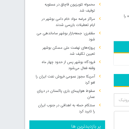
محموله تلویزیون قاچاق در عسلویه
توقیف شد
 را
مراکز عرضه مواد خام دامی بوشهر در
ایام تعطیلات بازرسی شدند
مظفری: جمعه‌بازار بوشهر ساماندهی می‌
شود
پروژه‌های نهضت ملی مسکن بوشهر
تعیین تکلیف شد
فرودگاه بوشهر پس از حدود چهار ماه
وقفه فعال می‌شود
آمریکا مجوز عمومی فروش نفت ایران را
لغو کرد
سقوط هواپیمای باری پاکستان در دریای
عمان
سنتکام حمله به اهدافی در جنوب ایران
را تایید کرد
پر بازدیدترین ها