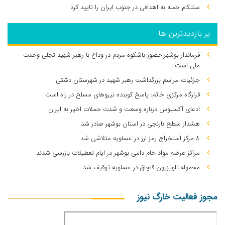
سنتکام حمله به اهدافی در جنوب ایران را تایید کرد
پر بازدیدترین ها
فرماندار بوشهر:حضور باشکوه مردم در وداع با رهبر شهید تجلی وحدت
ملی است
جزئیات مراسم بزرگداشت رهبر شهید در شهرستان دشتی
قرارگاه مرکزی خاتم: پاسخ کوبنده نیروهای مسلح در راه است
ادعای آکسیوس درباره وسعت و شدت حملات اخیر به ایران
هشدار سطح نارنجی در استان بوشهر صادر شد
۸ مرکز استخراج رمز ارز در عسلویه متلاشی شد
مراکز عرضه مواد خام دامی بوشهر در ایام تعطیلات بازرسی شدند
محموله تلویزیون قاچاق در عسلویه توقیف شد
مجوز فعالیت خارگ نیوز