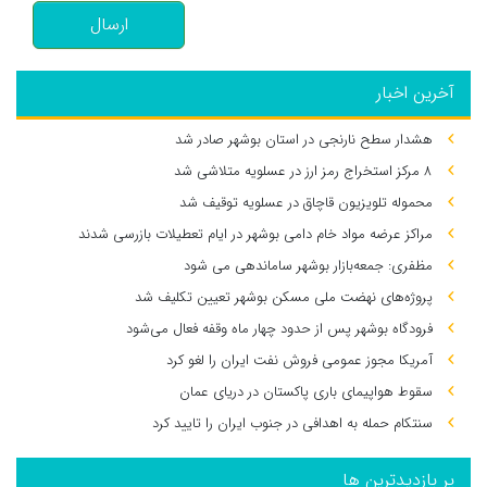
ارسال
آخرین اخبار
هشدار سطح نارنجی در استان بوشهر صادر شد
۸ مرکز استخراج رمز ارز در عسلویه متلاشی شد
محموله تلویزیون قاچاق در عسلویه توقیف شد
مراکز عرضه مواد خام دامی بوشهر در ایام تعطیلات بازرسی شدند
مظفری: جمعه‌بازار بوشهر ساماندهی می‌ شود
پروژه‌های نهضت ملی مسکن بوشهر تعیین تکلیف شد
فرودگاه بوشهر پس از حدود چهار ماه وقفه فعال می‌شود
آمریکا مجوز عمومی فروش نفت ایران را لغو کرد
سقوط هواپیمای باری پاکستان در دریای عمان
سنتکام حمله به اهدافی در جنوب ایران را تایید کرد
پر بازدیدترین ها