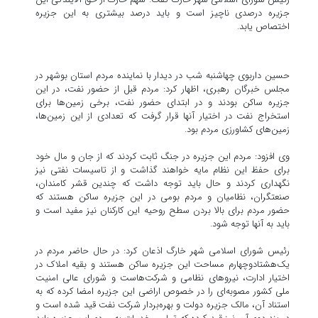
جزیره درصدی ناچیز است و باید درصد بیشتری به این جزیره
اختصاص یابد.
حسین داربوی چهاشنبه شب در دیدار با نماینده مردم استان بوشهر در
مجلس خبرگان رهبری، اظهار کرد: مردم قبل از حضور نفت، در این
جزیره ساکن بودند و در ابتدای حضور نفت، برخی زمین‌ها برای
استخراج نفت در اختیار آنها قرار گرفت که تعدادی از این زمین‌ها،
زمین‌های کشاورزی مردم بود.
وی افزود: مردم این جزیره در جنگ ثابت کردند که از جان و مال خود
برای حفظ این نظام مایه خواهند گذاشت و از تاسیسات نفتی نیز
نگهداری کردند و حال باید توجه داشت که چندین قشر کامندان،
صنعتگران، نظامیان و مردم بومی در این جزیره ساکن هستند که
حضور مردم برای بالا بردن سطح روحیه این کارکنان نیز مفید است و
باید به آنها توجه شود.
رئیس شورای اسلامی شهر خارگ اذعان کرد: در حال حاضر مردم در
یک‌هشتادوچهارم مساحت این جزیره ساکن هستند و بقیه املاک در
اختیار ادارت، نیروهای نظامی و شرکت‌هاست و شورای عالی امنیت
ملی کشور مصوبه‌ای را در خصوص اراضی این جزیره امضا کرده که به
استناد آن، مالک جزیره دولت و بهره‌بردار شرکت نفت قید شده است و