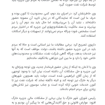
در بند دوم آن نیز قید کرده که تمامی خدمات به مردم این جزیره باید
توسط شرکت نفت صورت گیرد.
وی خاطرنشان کرد: در اجرای بند دوم، کمی محدودیت تا کنون بوده و
حرف ما این است که نمایندگانی که در زمان تایید آن مصوبه حضور
داشته‌اند ، نباید آن را می‌پذیرفتند اما حال باید بند دوم آن را نیز
بپذیرند و سند مالکیت یک‌هشتادوچهارم این جزیره که در اختیار مردم
است مشخص شود؛ چراکه مردم نمی‌توانند از تسهیلات و دیگر امکانات
استفاده کنند.
داربوی تصریح کرد: برخی مطالبات ما نیز استانی است و حالا که مردم
باید در این جزیره حضور داشته باشند، دولت موظف است که به آنها
نیز خدمات بدهد، چراکه گاهی شرکت نفت، مشکلات و محدودیت‌های
خاص خود را دارد و ما بین این دوراهی بلاتکلیف مانده‌ایم.
وی با اذعان به اینکه از زمان حضور فرماندار جدید، وی توجه ویژه‌ای به
این جزیره و حل مشکلات آن داشته است، بیان کرد: با وجود توجهی
که از زمان آقای ابراهیمی شده است، دولت باید همچون شهرهای
دیگر به خارگ نیز توجه کند و البته ناگفته نماند که شرکت نفت نیز تا
کنون خدمات خوبی ارائه کرده است و جناب موسوی نیز تلاش‌های
زیادی برای مردم انجام داده‌اند.
رئیس شورای شهر خارگ با بیان برخی از مشکلات مالی جزیره خارگ
افزود: عوارض قانونی و حق آلایندگی‌هایی که ما پیگیر آن بودیم و به