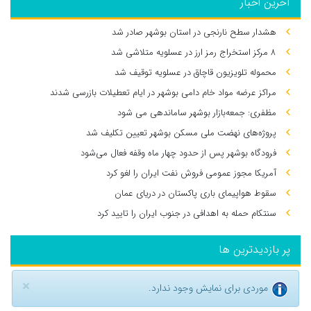
آخرین اخبار
هشدار سطح نارنجی در استان بوشهر صادر شد
۸ مرکز استخراج رمز ارز در عسلویه متلاشی شد
محموله تلویزیون قاچاق در عسلویه توقیف شد
مراکز عرضه مواد خام دامی بوشهر در ایام تعطیلات بازرسی شدند
مظفری: جمعه‌بازار بوشهر ساماندهی می‌ شود
پروژه‌های نهضت ملی مسکن بوشهر تعیین تکلیف شد
فرودگاه بوشهر پس از حدود چهار ماه وقفه فعال می‌شود
آمریکا مجوز عمومی فروش نفت ایران را لغو کرد
سقوط هواپیمای باری پاکستان در دریای عمان
سنتکام حمله به اهدافی در جنوب ایران را تایید کرد
پر بازدیدترین ها
×
موردی برای نمایش وجود ندارد.