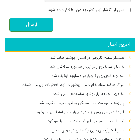
پس از انتشار این نظر، به من اطلاع داده شود.
ارسال
آخرین اخبار
هشدار سطح نارنجی در استان بوشهر صادر شد
۸ مرکز استخراج رمز ارز در عسلویه متلاشی شد
محموله تلویزیون قاچاق در عسلویه توقیف شد
مراکز عرضه مواد خام دامی بوشهر در ایام تعطیلات بازرسی شدند
مظفری: جمعه‌بازار بوشهر ساماندهی می‌ شود
پروژه‌های نهضت ملی مسکن بوشهر تعیین تکلیف شد
فرودگاه بوشهر پس از حدود چهار ماه وقفه فعال می‌شود
آمریکا مجوز عمومی فروش نفت ایران را لغو کرد
سقوط هواپیمای باری پاکستان در دریای عمان
سنتکام حمله به اهدافی در جنوب ایران را تایید کرد