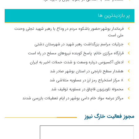
پر بازدیدترین ها
فرماندار بوشهر:حضور باشکوه مردم در وداع با رهبر شهید تجلی وحدت
ملی است
جزئیات مراسم بزرگداشت رهبر شهید در شهرستان دشتی
قرارگاه مرکزی خاتم: پاسخ کوبنده نیروهای مسلح در راه است
ادعای آکسیوس درباره وسعت و شدت حملات اخیر به ایران
هشدار سطح نارنجی در استان بوشهر صادر شد
۸ مرکز استخراج رمز ارز در عسلویه متلاشی شد
محموله تلویزیون قاچاق در عسلویه توقیف شد
مراکز عرضه مواد خام دامی بوشهر در ایام تعطیلات بازرسی شدند
مجوز فعالیت خارگ نیوز