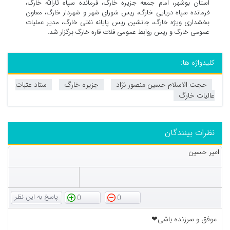
استان بوشهر، امام جمعه جزیره خارگ، فرمانده سپاه ثارالله خارگ،
فرمانده سپاه دریایی خارگ، ریس شورای شهر و شهردار خارگ، معاون
بخشداری ویژه خارگ، جانشین ریس پایانه نفتی خارگ، مدیر عملیات
عمومی خارگ و ریس روابط عمومی فلات قاره خارگ برگزار شد.
کلیدواژه ها:
حجت الاسلام حسین منصور نژاد
جزیره خارگ
ستاد عتبات
عالیات خارگ
نظرات بینندگان
امیر حسین
0
0
موفق و سرزنده باشی❤