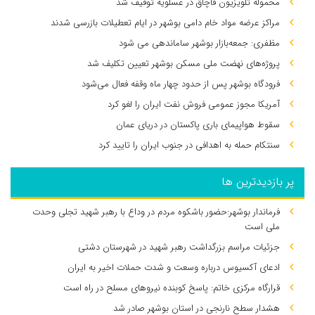
محموله تلویزیون قاچاق در عسلویه توقیف شد
مراکز عرضه مواد خام دامی بوشهر در ایام تعطیلات بازرسی شدند
مظفری: جمعه‌بازار بوشهر ساماندهی می‌ شود
پروژه‌های نهضت ملی مسکن بوشهر تعیین تکلیف شد
فرودگاه بوشهر پس از حدود چهار ماه وقفه فعال می‌شود
آمریکا مجوز عمومی فروش نفت ایران را لغو کرد
سقوط هواپیمای باری پاکستان در دریای عمان
سنتکام حمله به اهدافی در جنوب ایران را تایید کرد
پر بازدیدترین ها
فرماندار بوشهر:حضور باشکوه مردم در وداع با رهبر شهید تجلی وحدت
ملی است
جزئیات مراسم بزرگداشت رهبر شهید در شهرستان دشتی
ادعای آکسیوس درباره وسعت و شدت حملات اخیر به ایران
قرارگاه مرکزی خاتم: پاسخ کوبنده نیروهای مسلح در راه است
هشدار سطح نارنجی در استان بوشهر صادر شد