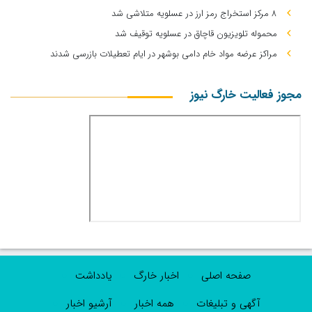
۸ مرکز استخراج رمز ارز در عسلویه متلاشی شد
محموله تلویزیون قاچاق در عسلویه توقیف شد
مراکز عرضه مواد خام دامی بوشهر در ایام تعطیلات بازرسی شدند
مجوز فعالیت خارگ نیوز
صفحه اصلی
اخبار خارگ
یادداشت
آگهی و تبلیغات
همه اخبار
آرشیو اخبار