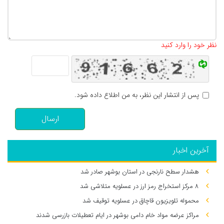
تعداد کاراکتر باقیمانده
:
500
نظر خود را وارد کنید
پس از انتشار این نظر، به من اطلاع داده شود.
ارسال
آخرین اخبار
هشدار سطح نارنجی در استان بوشهر صادر شد
۸ مرکز استخراج رمز ارز در عسلویه متلاشی شد
محموله تلویزیون قاچاق در عسلویه توقیف شد
مراکز عرضه مواد خام دامی بوشهر در ایام تعطیلات بازرسی شدند