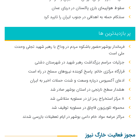
سقوط هواپیمای باری پاکستان در دریای عمان
سنتکام حمله به اهدافی در جنوب ایران را تایید کرد
پر بازدیدترین ها
فرماندار بوشهر:حضور باشکوه مردم در وداع با رهبر شهید تجلی وحدت
ملی است
جزئیات مراسم بزرگداشت رهبر شهید در شهرستان دشتی
قرارگاه مرکزی خاتم: پاسخ کوبنده نیروهای مسلح در راه است
ادعای آکسیوس درباره وسعت و شدت حملات اخیر به ایران
هشدار سطح نارنجی در استان بوشهر صادر شد
۸ مرکز استخراج رمز ارز در عسلویه متلاشی شد
محموله تلویزیون قاچاق در عسلویه توقیف شد
مراکز عرضه مواد خام دامی بوشهر در ایام تعطیلات بازرسی شدند
مجوز فعالیت خارگ نیوز