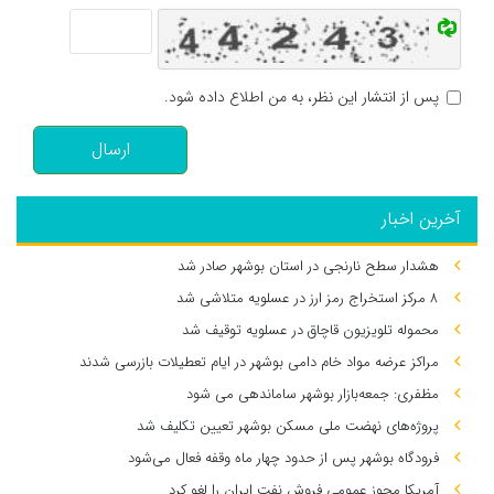
پس از انتشار این نظر، به من اطلاع داده شود.
ارسال
آخرین اخبار
هشدار سطح نارنجی در استان بوشهر صادر شد
۸ مرکز استخراج رمز ارز در عسلویه متلاشی شد
محموله تلویزیون قاچاق در عسلویه توقیف شد
مراکز عرضه مواد خام دامی بوشهر در ایام تعطیلات بازرسی شدند
مظفری: جمعه‌بازار بوشهر ساماندهی می‌ شود
پروژه‌های نهضت ملی مسکن بوشهر تعیین تکلیف شد
فرودگاه بوشهر پس از حدود چهار ماه وقفه فعال می‌شود
آمریکا مجوز عمومی فروش نفت ایران را لغو کرد