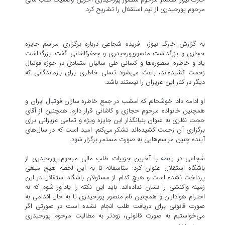
مرحوم پورحیدری از تیم استقلال را تشریح کرد.
به گزارش خارگ نیوز، فریده شجاعی درباره برگزاری مراسم جایزه
حجازی و بزرگداشت منصورپورحیدری و جعفرکاشانی گفت: بزرگداشت
یاد و خاطره اسطوره‌ها و کسانی طی سالیان متمادی در حوزه فوتبال
زحمت کشیده‌اند، باعث می‌شود تسلی خاطری برای بازماندگانی که
دیگر در کنار این عزیزان را نیستند باشد.
او ادامه داد: خوشحالم که امشب در جمع خاطره سازان فوتبال ایران و
همچنین خانواده مرحوم حجازی و کاشانی قرار دارم. همچنین از آقای
حجت نظری به عنوان بنیانگذار این جایزه ویژه و تمامی عزیزانی برای
برگزاری آن زحمت کشیده‌اند تشکر می‌کنم. امید است که در سال‌های
آینده چنین مراسم‌هایی به صورت مستمر برگزار شود.
شجاعی در رابطه با آخرین جزییات طلب مالی مرحوم پورحیدری از
باشگاه استقلال عنوان کرد: متاسفانه تا به این لحظه هیچ مبلغی
پرداخت نشده است و هیچ کدام از مسئولان باشگاه استقلال در این
زمینه واکنشی را نشان نداده‌اند. باید این نکته را یادآور شوم که به
احترام هواداران و همچنین نام منصور پورحیدری تا به حال اقدامی به
صورت قانونی برای دریافت طلب انجام نشده است در صورتی اگر
می‌خواستیم به صورت قانونی، زودتر به مطالبت مرحوم پورحیدری