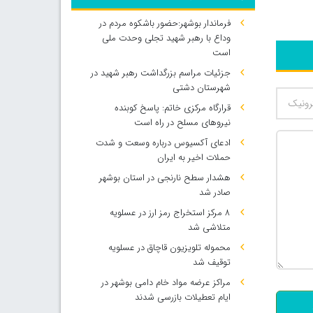
فرماندار بوشهر:حضور باشکوه مردم در
وداع با رهبر شهید تجلی وحدت ملی
است
جزئیات مراسم بزرگداشت رهبر شهید در
شهرستان دشتی
قرارگاه مرکزی خاتم: پاسخ کوبنده
نیروهای مسلح در راه است
ادعای آکسیوس درباره وسعت و شدت
حملات اخیر به ایران
هشدار سطح نارنجی در استان بوشهر
صادر شد
۸ مرکز استخراج رمز ارز در عسلویه
متلاشی شد
محموله تلویزیون قاچاق در عسلویه
500
توقیف شد
مراکز عرضه مواد خام دامی بوشهر در
ایام تعطیلات بازرسی شدند