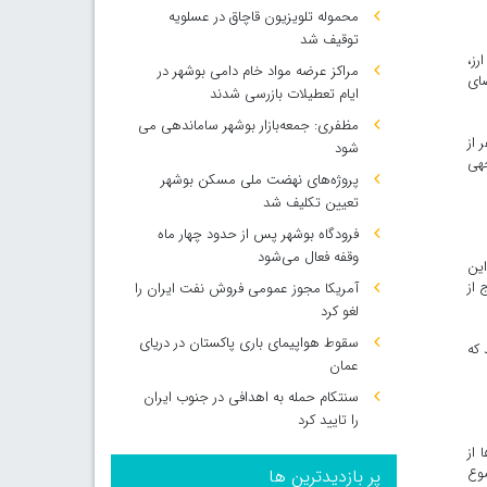
محموله تلویزیون قاچاق در عسلویه
توقیف شد
ارز،
مراکز عرضه مواد خام دامی بوشهر در
» در فضای
ایام تعطیلات بازرسی شدند
مظفری: جمعه‌بازار بوشهر ساماندهی می‌
سئولان پلیس فتا، مرکز ملی فضای مجازی و بانک مرکزی از شناسایی و دستگیری ۴۴ نفر از
شود
جهی
پروژه‌های نهضت ملی مسکن بوشهر
تعیین تکلیف شد
فرودگاه بوشهر پس از حدود چهار ماه
وقفه فعال می‌شود
این
یلات خارج از
آمریکا مجوز عمومی فروش نفت ایران را
لغو کرد
سقوط هواپیمای باری پاکستان در دریای
گیر شده اند که
عمان
سنتکام حمله به اهدافی در جنوب ایران
را تایید کرد
ن سایت‌ها از
 به این موضوع
پر بازدیدترین ها