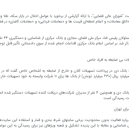
 دادستان تهران در نشست "شورای عالی قضایی"، با ارائه گزارشی از برخورد با عوامل اخلال در بازار سکه، طلا و 
یکی از عوامل افزایش قیمت‌های صوری در این بازارها را ایجاد «اتاق معاملات» و اعلام لحظه‌ای قیمت ‎ها و «معاملات فردایی» و «معاملات کاغذی
علی القاصی‎ مهر با اشاره به تشکیل کارگروهی ویژه با حضور م
زمینه خبر داد و متذکر شد بر اساس اعلام بانک مرکزی اقدامات انجام شده از سوی دادستانی تأثیر قابل تو
ت بانک دی در پرداخت تسهیلات کلان و خارج از ضابطه به اشخاص خاص گفت که در 
پرونده، گروه موسوم به «خونه به خونه» بیش از ۶ هزار و ۳۰۰ میلیارد ریال (۶۳۰ میلیارد تومان) از بانک ‎ها برای ۱۱ شرکت وابسته به خود تسه
القاصی‎ مهر اعلام کرد که در این پرونده ۹ نفر از مسئولان وقت بانک دی و همچنین ۴ نفر از مدیران شرکت‎‌های دریافت ‎کننده تسهیلات دست
دست رسیدگی است.
وی با اشاره به گزارش برخی اعضای شورای عالی قوه قضاییه درباره فعالیت بدون محدودیت برخی سایت‎های شرط‎ بندی و قمار و استفاده ای
خدمات بانکی کشور اعلام کرد: در دادسرای تهران کارگروهی برای شناسایی و مقابله با این پدیده تشکیل و شعبه‎ ویژه‎ای نیز برای رسیدگی