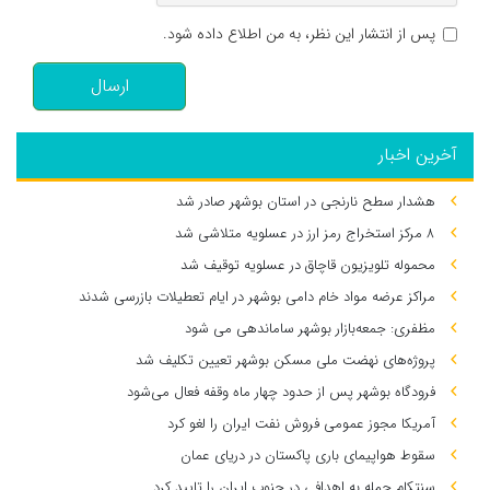
پس از انتشار این نظر، به من اطلاع داده شود.
ارسال
آخرین اخبار
هشدار سطح نارنجی در استان بوشهر صادر شد
۸ مرکز استخراج رمز ارز در عسلویه متلاشی شد
محموله تلویزیون قاچاق در عسلویه توقیف شد
مراکز عرضه مواد خام دامی بوشهر در ایام تعطیلات بازرسی شدند
مظفری: جمعه‌بازار بوشهر ساماندهی می‌ شود
پروژه‌های نهضت ملی مسکن بوشهر تعیین تکلیف شد
فرودگاه بوشهر پس از حدود چهار ماه وقفه فعال می‌شود
آمریکا مجوز عمومی فروش نفت ایران را لغو کرد
سقوط هواپیمای باری پاکستان در دریای عمان
سنتکام حمله به اهدافی در جنوب ایران را تایید کرد