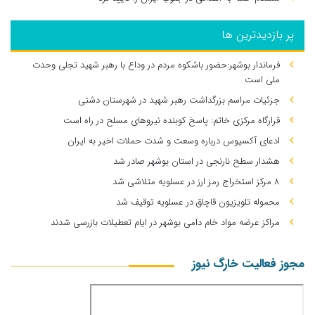
پر بازدیدترین ها
فرماندار بوشهر:حضور باشکوه مردم در وداع با رهبر شهید تجلی وحدت
ملی است
جزئیات مراسم بزرگداشت رهبر شهید در شهرستان دشتی
قرارگاه مرکزی خاتم: پاسخ کوبنده نیروهای مسلح در راه است
ادعای آکسیوس درباره وسعت و شدت حملات اخیر به ایران
هشدار سطح نارنجی در استان بوشهر صادر شد
۸ مرکز استخراج رمز ارز در عسلویه متلاشی شد
محموله تلویزیون قاچاق در عسلویه توقیف شد
مراکز عرضه مواد خام دامی بوشهر در ایام تعطیلات بازرسی شدند
مجوز فعالیت خارگ نیوز