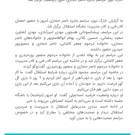
به گزارش خارگ نیوز، مراسم جایزه ناصر حجازی امروز با حضور اعضای
کادر فنی و کادر مدیریت باشگاه استقلال برگزار شد.
در این مراسم، پیشکسوتانی همچون مهدی امیرآبادی، مهدی کشاورز،
سعید رمضانی، حسین کلانی، بهنام ابوالقاسم‌پور و خانواده‌های ناصر
حجازی، خانواده مرحوم جعفر کاشانی، ناصر حجازی و منصورپور
حیدری حضور داشتند.
این مراسم نیز به بهانه تقدیر از خانواده مرحوم منصور پورحیدری و
جعفر کاشانی برگزار شد و در حاشیه این مراسم کادر فنی و کادر مدیریت
با خانواده مرحوم ناصر حجازی و منصور پورحیدری گفت‌وگو کردند.
در حاشیه این مراسم، محمود فکری درباره شرایط استقلال گفت: ما کار
خود را بعد از بازی با ذوب‌آهن از امروز آغاز کردیم و ۹ روز تا بازی گل
گهر فرصت داریم. ما خودمان را آماده آن بازی می‌کنیم بعد از این بازی
در مورد داربی هم فکر می‌کنیم.
او درباره وضعیت فرشید اسماعیلی گفت: او امروز (دوشنبه) با باشگاه
جلسه داشته است و نمی‌دانم به کمیته انضباطی می‌روند یا خیر.
در ادامه احمد مددی مدیرعامل استقلال با سرپرست و سرمربی
استقلال دیدار و صحبت‌های مختلفی را مطرح کرد و در خصوص
مراسم صحبت‌هایی را به میان آورد.