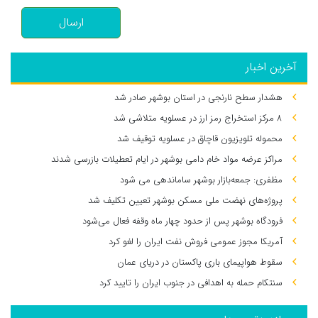
ارسال
آخرین اخبار
هشدار سطح نارنجی در استان بوشهر صادر شد
۸ مرکز استخراج رمز ارز در عسلویه متلاشی شد
محموله تلویزیون قاچاق در عسلویه توقیف شد
مراکز عرضه مواد خام دامی بوشهر در ایام تعطیلات بازرسی شدند
مظفری: جمعه‌بازار بوشهر ساماندهی می‌ شود
پروژه‌های نهضت ملی مسکن بوشهر تعیین تکلیف شد
فرودگاه بوشهر پس از حدود چهار ماه وقفه فعال می‌شود
آمریکا مجوز عمومی فروش نفت ایران را لغو کرد
سقوط هواپیمای باری پاکستان در دریای عمان
سنتکام حمله به اهدافی در جنوب ایران را تایید کرد