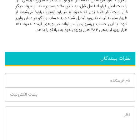
از قرارداد بازیکنان فصل گذشته را بپردازد تا اینگونه میزان دریافتی آنها
را بابت اصل قرارداد فصل قبل، به بالای ٩٠ درصد برساند. از طرف دیگر
قرار است باقیمانده پول که حدود ۵ میلیارد تومان برآورد می‌شود، از
طریق سامانه نیما، به یورو تبدیل شده و به حساب برانکو در عمان واریز
شود. با این حساب پرسپولیس‌ می‌تواند در روزهای آینده حدود ١۵٠
هزار یورو از بدهی ٧٨۴ هزار یوروی خود به برانکو را بدهد.
نظرات بینندگان