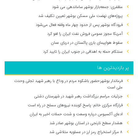
مظفری: جمعه‌بازار بوشهر ساماندهی می‌ شود
پروژه‌های نهضت ملی مسکن بوشهر تعیین تکلیف شد
فرودگاه بوشهر پس از حدود چهار ماه وقفه فعال می‌شود
آمریکا مجوز عمومی فروش نفت ایران را لغو کرد
سقوط هواپیمای باری پاکستان در دریای عمان
سنتکام حمله به اهدافی در جنوب ایران را تایید کرد
پر بازدیدترین ها
فرماندار بوشهر:حضور باشکوه مردم در وداع با رهبر شهید تجلی وحدت
ملی است
جزئیات مراسم بزرگداشت رهبر شهید در شهرستان دشتی
قرارگاه مرکزی خاتم: پاسخ کوبنده نیروهای مسلح در راه است
ادعای آکسیوس درباره وسعت و شدت حملات اخیر به ایران
هشدار سطح نارنجی در استان بوشهر صادر شد
۸ مرکز استخراج رمز ارز در عسلویه متلاشی شد