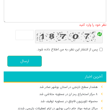
تعداد کاراکتر باقیمانده
:
500
نظر خود را وارد کنید
پس از انتشار این نظر، به من اطلاع داده شود.
ارسال
آخرین اخبار
هشدار سطح نارنجی در استان بوشهر صادر شد
۸ مرکز استخراج رمز ارز در عسلویه متلاشی شد
محموله تلویزیون قاچاق در عسلویه توقیف شد
مراکز عرضه مواد خام دامی بوشهر در ایام تعطیلات بازرسی شدند