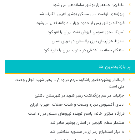
مظفری: جمعه‌بازار بوشهر ساماندهی می‌ شود
پروژه‌های نهضت ملی مسکن بوشهر تعیین تکلیف شد
فرودگاه بوشهر پس از حدود چهار ماه وقفه فعال می‌شود
آمریکا مجوز عمومی فروش نفت ایران را لغو کرد
سقوط هواپیمای باری پاکستان در دریای عمان
سنتکام حمله به اهدافی در جنوب ایران را تایید کرد
پر بازدیدترین ها
فرماندار بوشهر:حضور باشکوه مردم در وداع با رهبر شهید تجلی وحدت
ملی است
جزئیات مراسم بزرگداشت رهبر شهید در شهرستان دشتی
ادعای آکسیوس درباره وسعت و شدت حملات اخیر به ایران
قرارگاه مرکزی خاتم: پاسخ کوبنده نیروهای مسلح در راه است
هشدار سطح نارنجی در استان بوشهر صادر شد
۸ مرکز استخراج رمز ارز در عسلویه متلاشی شد