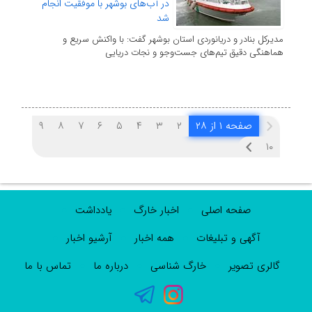
در آب‌های بوشهر با موفقیت انجام
شد
مدیرکل بنادر و دریانوردی استان بوشهر گفت: با واکنش سریع و
هماهنگی دقیق تیم‌های جست‌وجو و نجات دریایی
صفحه ۱ از ۲۸
۲
۳
۴
۵
۶
۷
۸
۹
۱۰
صفحه اصلی
اخبار خارگ
یادداشت
آگهی و تبلیغات
همه اخبار
آرشیو اخبار
گالری تصویر
خارگ شناسی
درباره ما
تماس با ما