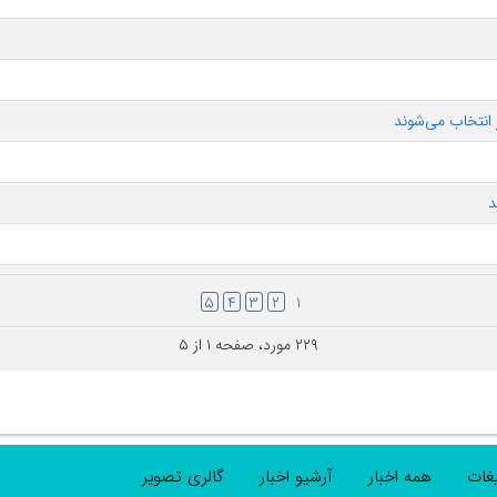
د
۵
۴
۳
۲
۱
۲۲۹ مورد، صفحه ۱ از ۵
یغات
همه اخبار
آرشیو اخبار
گالری تصویر