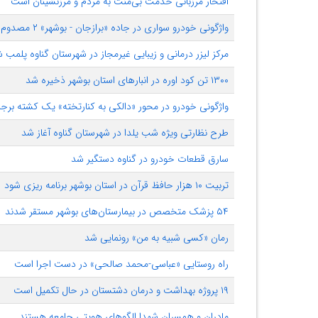
افتخار مرزبانی خدمت بی‌منت به مردم و مرزنشینان است
واژگونی خودرو سواری در جاده «برازجان - بوشهر» ۲ مصدوم برجای گذاشت
مرکز لیزر درمانی و زیبایی غیرمجاز در شهرستان گناوه پلمب 
۱۳۰۰ تن کود اوره در انبارهای استان بوشهر ذخیره شد
واژگونی خودرو در محور «دالکی به کنارتخته» یک کشته برج
طرح نظارتی ویژه شب یلدا در شهرستان گناوه آغاز شد
سارق قطعات خودرو در گناوه دستگیر شد
تربیت ۱۰ هزار حافظ قرآن در استان بوشهر برنامه ریزی شود
۵۴ پزشک متخصص در بیمارستان‌های بوشهر مستقر شدند
رمان «کسی شبیه به من» رونمایی شد
راه روستایی «عباسی-محمد صالحی» در دست اجرا است
۱۹ پروژه بهداشت و درمان دشتستان در حال تکمیل است
مادران و همسران شهدا الگوهای هویتی جامعه هستند