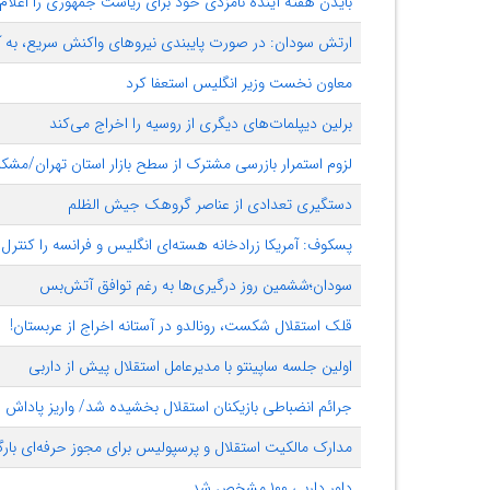
بایدن هفته آینده نامزدی خود برای ریاست جمهوری را اعلام
ارتش سودان: در صورت پایبندی نیروهای واکنش سریع، به 
معاون نخست وزیر انگلیس استعفا کرد
برلین دیپلمات‌های دیگری از روسیه را اخراج می‌کند
لزوم استمرار بازرسی مشترک از سطح بازار استان تهران/مشکل
دستگیری تعدادی از عناصر گروهک جیش الظلم
پسکوف: آمریکا زرادخانه هسته‌ای انگلیس و فرانسه را کنترل 
سودان؛ششمین روز درگیری‌ها به رغم توافق آتش‌بس
قلک استقلال شکست، ‌رونالدو در آستانه اخراج از عربستان!
اولین جلسه ساپینتو با مدیرعامل استقلال پیش از داربی
جرائم انضباطی بازیکنان استقلال بخشیده شد/ واریز پاداش ۵ برد قبلی
مدارک مالکیت استقلال و پرسپولیس برای مجوز حرفه‌ای بار
داور داربی ۱۰۰ مشخص شد