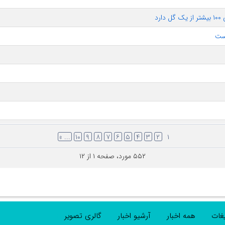
د
... »
۱۰
۹
۸
۷
۶
۵
۴
۳
۲
۱
۵۵۲ مورد، صفحه ۱ از ۱۲
یغات
همه اخبار
آرشیو اخبار
گالری تصویر