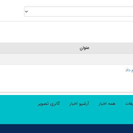
عنوان
 داد
یغات
همه اخبار
آرشیو اخبار
گالری تصویر