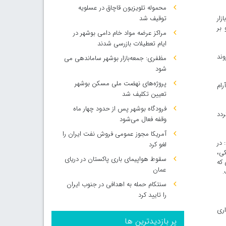
محموله تلویزیون قاچاق در عسلویه
ار
توقیف شد
 و بر
مراکز عرضه مواد خام دامی بوشهر در
ایام تعطیلات بازرسی شدند
وند
مظفری: جمعه‌بازار بوشهر ساماندهی می‌
شود
پروژه‌های نهضت ملی مسکن بوشهر
رام
تعیین تکلیف شد
فرودگاه بوشهر پس از حدود چهار ماه
ردد
وقفه فعال می‌شود
آمریکا مجوز عمومی فروش نفت ایران را
 در
لغو کرد
فیکی،
سقوط هواپیمای باری پاکستان در دریای
 که
عمان
.
سنتکام حمله به اهدافی در جنوب ایران
را تایید کرد
اری
پر بازدیدترین ها