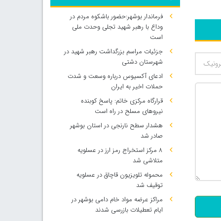
فرماندار بوشهر:حضور باشکوه مردم در
وداع با رهبر شهید تجلی وحدت ملی
است
جزئیات مراسم بزرگداشت رهبر شهید در
شهرستان دشتی
ادعای آکسیوس درباره وسعت و شدت
حملات اخیر به ایران
قرارگاه مرکزی خاتم: پاسخ کوبنده
نیروهای مسلح در راه است
هشدار سطح نارنجی در استان بوشهر
صادر شد
۸ مرکز استخراج رمز ارز در عسلویه
متلاشی شد
500
محموله تلویزیون قاچاق در عسلویه
توقیف شد
مراکز عرضه مواد خام دامی بوشهر در
ایام تعطیلات بازرسی شدند