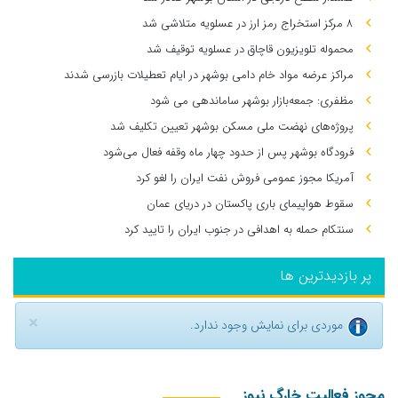
۸ مرکز استخراج رمز ارز در عسلویه متلاشی شد
محموله تلویزیون قاچاق در عسلویه توقیف شد
مراکز عرضه مواد خام دامی بوشهر در ایام تعطیلات بازرسی شدند
مظفری: جمعه‌بازار بوشهر ساماندهی می‌ شود
پروژه‌های نهضت ملی مسکن بوشهر تعیین تکلیف شد
فرودگاه بوشهر پس از حدود چهار ماه وقفه فعال می‌شود
آمریکا مجوز عمومی فروش نفت ایران را لغو کرد
سقوط هواپیمای باری پاکستان در دریای عمان
سنتکام حمله به اهدافی در جنوب ایران را تایید کرد
پر بازدیدترین ها
×
موردی برای نمایش وجود ندارد.
مجوز فعالیت خارگ نیوز