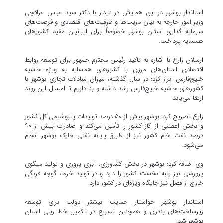
استاندار بوشهر در این همایش در دیدار با دکتر سید عباس عراقچی
وزیر امور خارجه به بیان مزیت‌ها و ظرفیت‌های اقتصادی و فرصت‌های
سرمایه گذاری استان بوشهر خصوصاً برای ایرانیان مقیم کشورهای
همسایه پرداخت.
ارسلان زارع با اشاره به تاکید رئیس محترم جمهور برای توسعه روابط
اقتصادی استان‌های مرزی با کشورهای همسایه به ویژه حاشیه
خلیج‌فارس ابراز کرد: در سال گذشته، میزان مبادلات تجاری بوشهر با
کشورهای حاشیه خلیج‌فارس رشد داشته و بنا داریم تا امسال این روند
ارتقا می‌یابد.
زارع تصریح کرد: بوشهر بیش از ۵۰ درصد تولیدات پتروشیمی کل کشور
و بخش اعظمی از گاز کشور را تأمین می‌کند و صادرات بیش از ۹۰
درصد نفت خام کشور نیز از طریق پایانه نفتی خارک بوشهر انجام
می‌شود.
وی اضافه کرد: بوشهر در بخش کشاورزی، آبزی پروری و تولید میگوی
پرورشی نیز رتبه نخست کشور را دارد و در تولید خرما، گوجه فرنگی
خارج از فصل نیز جایگاه ویژه‌ای در کشور دارد.
استاندار بوشهر خواستار حمایت بیشتر دولت برای توسعه
زیرساخت‌های بندری و همچنین تسریع در تکمیل خط ریلی استان
بوشهر شد.