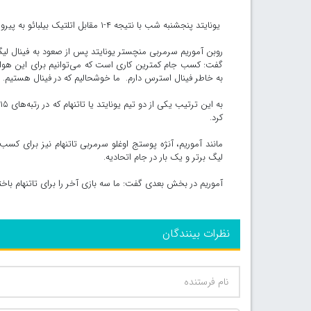
یونایتد پنجشنبه شب با نتیجه ۴-۱ مقابل اتلتیک بیلبائو به پیروزی رسید و در مجموع با نتیجه ۷-۱ به فینال لیگ اروپا صعود کرد.
گفت: کسب جام کمترین کاری است که می‌توانیم برای این هوادا
به خاطر فینال استرس دارم. ما خوشحالیم که در فینال هستیم.
کرد.
مانند آموریم، آنژه پوستج اوغلو سرمربی تاتنهام نیز برای کس
لیگ برتر و یک بار در جام اتحادیه.
آموریم در بخش بعدی گفت: ما سه بازی آخر را برای تاتنهام باختی
نظرات بینندگان