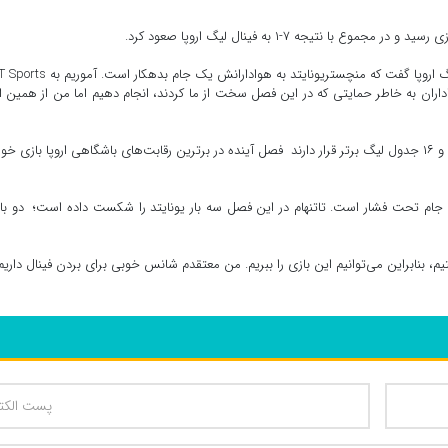
روبن آموریم سرمربی منچستر یونایتد پس از صعود به فینال لیگ اروپا گفت که منچستریونایتد به هوادارانش 
ران به خاطر حمایتی که در این فصل سخت از ما کردند، انجام دهیم اما من از همین ا
به این ترتیب یکی از دو تیم یونایتد یا تاتنهام که در رتبه‌های ۱۵ و ۱۶ جدول لیگ برتر قرار دارند فصل آینده در برترین رقابت‌های باشگاهی اروپا بازی
ب جام تحت فشار است. تاتنهام در این فصل سه بار یونایتد را شکست داده است؛ دو بار
م، بنابراین می‌توانیم این بازی را ببریم. من معتقدم شانس خوبی برای بردن فینال داریم