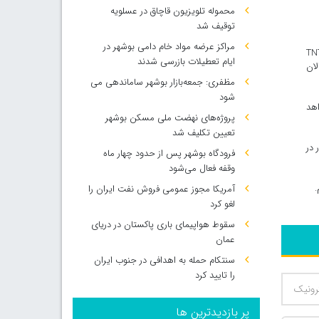
محموله تلویزیون قاچاق در عسلویه
توقیف شد
مراکز عرضه مواد خام دامی بوشهر در
یک جام بدهکار است. آموریم به TNT Sports
ایام تعطیلات بازرسی شدند
لان
مظفری: جمعه‌بازار بوشهر ساماندهی می‌
شود
 خواهد
پروژه‌های نهضت ملی مسکن بوشهر
تعیین تکلیف شد
 در
فرودگاه بوشهر پس از حدود چهار ماه
وقفه فعال می‌شود
.
آمریکا مجوز عمومی فروش نفت ایران را
لغو کرد
سقوط هواپیمای باری پاکستان در دریای
عمان
سنتکام حمله به اهدافی در جنوب ایران
را تایید کرد
پر بازدیدترین ها