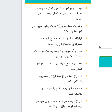
فرماندار بوشهر:حضور باشکوه مردم در
وداع با رهبر شهید تجلی وحدت ملی
است
جزئیات مراسم بزرگداشت رهبر شهید در
شهرستان دشتی
قرارگاه مرکزی خاتم: پاسخ کوبنده
نیروهای مسلح در راه است
500
ادعای آکسیوس درباره وسعت و شدت
حملات اخیر به ایران
هشدار سطح نارنجی در استان بوشهر
صادر شد
۸ مرکز استخراج رمز ارز در عسلویه
متلاشی شد
محموله تلویزیون قاچاق در عسلویه
توقیف شد
مراکز عرضه مواد خام دامی بوشهر در
ایام تعطیلات بازرسی شدند