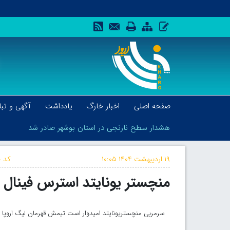
صفحه اصلی
اخبار خارگ
یادداشت
آگهی و تبل
هشدار سطح نارنجی در استان بوشهر صادر شد
۱۹ اردیبهشت ۱۴۰۴
۱۰:۰۵
کد خ
منچستر یونایتد استرس فینال را
هشدار سطح نارنجی در استان بوشهر صادر شد
سرمربی منچستریونایتد امیدوار است تیمش قهرمان لیگ اروپا شو