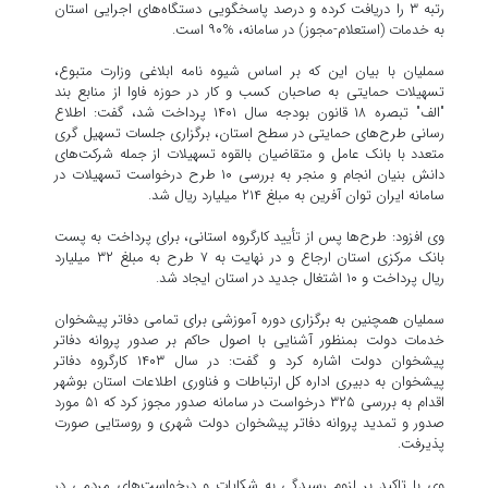
رتبه ۳ را دریافت کرده و درصد پاسخگویی دستگاه‌های اجرایی استان
به خدمات (استعلام-مجوز) در سامانه، %۹۰ است.
سملیان با بیان این که بر اساس شیوه نامه ابلاغی وزارت متبوع،
تسهیلات حمایتی به صاحبان کسب و کار در حوزه فاوا از منابع بند
"الف" تبصره ۱۸ قانون بودجه سال ۱۴۰۱ پرداخت شد، گفت: اطلاع
رسانی طرح‌های حمایتی در سطح استان، برگزاری جلسات تسهیل گری
متعدد با بانک عامل و متقاضیان بالقوه تسهیلات از جمله شرکت‌های
دانش بنیان انجام و منجر به بررسی ۱۰ طرح درخواست تسهیلات در
سامانه ایران توان آفرین به مبلغ ۲۱۴ میلیارد ریال شد.
وی افزود: طرح‌ها پس از تأیید کارگروه استانی، برای پرداخت به پست
بانک مرکزی استان ارجاع و در نهایت به ۷ طرح به مبلغ ۳۲ میلیارد
ریال پرداخت و ۱۰ اشتغال جدید در استان ایجاد شد.
سملیان همچنین به برگزاری دوره آموزشی برای تمامی دفاتر پیشخوان
خدمات دولت بمنظور آشنایی با اصول حاکم بر صدور پروانه دفاتر
پیشخوان دولت اشاره کرد و گفت: در سال ۱۴۰۳ کارگروه دفاتر
پیشخوان به دبیری اداره کل ارتباطات و فناوری اطلاعات استان بوشهر
اقدام به بررسی ۳۲۵ درخواست در سامانه صدور مجوز کرد که ۵۱ مورد
صدور و تمدید پروانه دفاتر پیشخوان دولت شهری و روستایی صورت
پذیرفت.
وی با تاکید بر لزوم رسیدگی به شکایات و درخواست‌های مردمی در