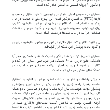
شرکت‌های متقاضی افتا انجام شد تا سطح فنی شرکت‌ها ارزیابی شود،
و تاکنون ۹ پروانه امنیتی در استان صادر شده است.
سملیان در خصوص اجرای طرح ملی فیبرنوری تا درب منازل و کسب و
کارها (FTTX) در استان بوشهر گفت: این پروژه ملی با جدیت در حال
پیگیری و انجام است که تاکنون در شهرهای بوشهر، عالیشهر، کنگان،
برازجان، دیلم، عسلویه، خورموج، دیر، جم و گناوه انجام و مقدمات
عملیات اجرا نیز در سایر شهرها در دست اقدام است.
وی افزود: تاکنون ۱۰۷ هزار خانوار در شهرهای بوشهر، عالیشهر، برازجان
و گناوه تحت پوشش این شبکه قرار گرفته‌اند.
سملیان تصریح کرد: برنامه غربالگری امنیت شبکه با همکاری مرکز آپا
دانشگاه خلیج فارس، در ۶۰ دستگاه غیر زیرساختی استان اجرا شده و
نظارت بر نحوه تدوین و اجرای برنامه عملیاتی حوزه امنیت در
دستگاه‌های مذکور، در حال انجام است.
مدیرکل ارتباطات و فناوری اطلاعات استان بوشهر با اشاره به استقرار
سامانه پنجره واحد زمین به عنوان یکی از اصلی ترین پروژه‌های
پیشران دولت هوشمند، بیان کرد: سامانه پنجره واحد زمین با دو هدف
کلی پیشگیری از مفاسد زمین خواری و ساماندهی نحوه ارائه خدمات
حوزه زمین و ساختمان راه اندازی شد و بر اساس تلاش‌های صورت
گرفته، استان بوشهر در شاخص کمیت نقشه‌های بارگذاری شده در
سامانه پنجره واحد زمین رتبه ۲ کشوری و در شاخص کیفیت نقشه‌ها