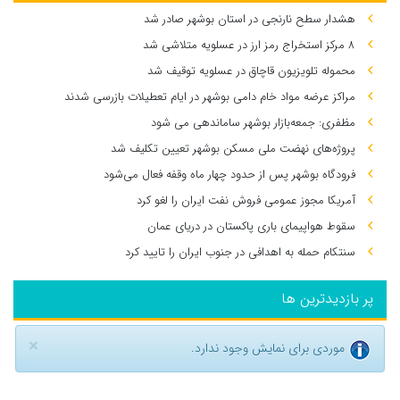
هشدار سطح نارنجی در استان بوشهر صادر شد
۸ مرکز استخراج رمز ارز در عسلویه متلاشی شد
محموله تلویزیون قاچاق در عسلویه توقیف شد
مراکز عرضه مواد خام دامی بوشهر در ایام تعطیلات بازرسی شدند
مظفری: جمعه‌بازار بوشهر ساماندهی می‌ شود
پروژه‌های نهضت ملی مسکن بوشهر تعیین تکلیف شد
فرودگاه بوشهر پس از حدود چهار ماه وقفه فعال می‌شود
آمریکا مجوز عمومی فروش نفت ایران را لغو کرد
سقوط هواپیمای باری پاکستان در دریای عمان
سنتکام حمله به اهدافی در جنوب ایران را تایید کرد
پر بازدیدترین ها
×
موردی برای نمایش وجود ندارد.