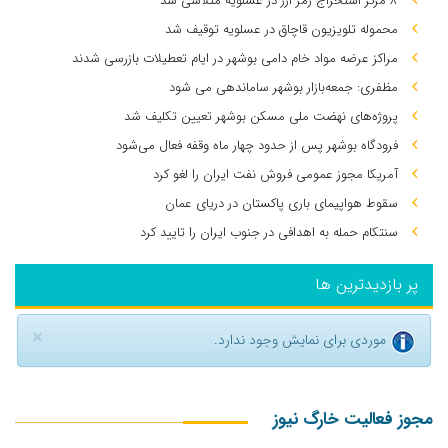
۸ مرکز استخراج رمز ارز در عسلویه متلاشی شد
محموله تلویزیون قاچاق در عسلویه توقیف شد
مراکز عرضه مواد خام دامی بوشهر در ایام تعطیلات بازرسی شدند
مظفری: جمعه‌بازار بوشهر ساماندهی می‌ شود
پروژه‌های نهضت ملی مسکن بوشهر تعیین تکلیف شد
فرودگاه بوشهر پس از حدود چهار ماه وقفه فعال می‌شود
آمریکا مجوز عمومی فروش نفت ایران را لغو کرد
سقوط هواپیمای باری پاکستان در دریای عمان
سنتکام حمله به اهدافی در جنوب ایران را تایید کرد
پر بازدیدترین ها
×
موردی برای نمایش وجود ندارد.
مجوز فعالیت خارگ نیوز