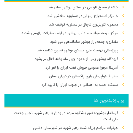
هشدار سطح نارنجی در استان بوشهر صادر شد
۸ مرکز استخراج رمز ارز در عسلویه متلاشی شد
محموله تلویزیون قاچاق در عسلویه توقیف شد
مراکز عرضه مواد خام دامی بوشهر در ایام تعطیلات بازرسی شدند
مظفری: جمعه‌بازار بوشهر ساماندهی می‌ شود
پروژه‌های نهضت ملی مسکن بوشهر تعیین تکلیف شد
فرودگاه بوشهر پس از حدود چهار ماه وقفه فعال می‌شود
آمریکا مجوز عمومی فروش نفت ایران را لغو کرد
سقوط هواپیمای باری پاکستان در دریای عمان
سنتکام حمله به اهدافی در جنوب ایران را تایید کرد
پر بازدیدترین ها
فرماندار بوشهر:حضور باشکوه مردم در وداع با رهبر شهید تجلی وحدت
ملی است
جزئیات مراسم بزرگداشت رهبر شهید در شهرستان دشتی