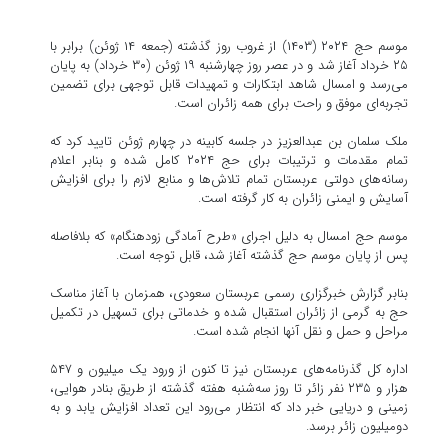
موسم حج ۲۰۲۴ (۱۴۰۳) از غروب روز گذشته (جمعه ۱۴ ژوئن) برابر با
۲۵ خرداد آغاز شد و در عصر روز چهارشنبه ۱۹ ژوئن (۳۰ خرداد) به پایان
می‌رسد و امسال شاهد ابتکارات و تمهیدات قابل توجهی برای تضمین
تجربه‌ای موفق و راحت برای همه زائران است.
ملک سلمان بن عبدالعزیز در جلسه کابینه در چهارم ژوئن تایید کرد که
تمام مقدمات و ترتیبات برای حج ۲۰۲۴ کامل شده و بنابر اعلام
رسانه‌های دولتی عربستان تمام تلاش‌ها و منابع لازم را برای افزایش
آسایش و ایمنی زائران به کار گرفته است.
موسم حج امسال به دلیل اجرای «طرح آمادگی زودهنگام» که بلافاصله
پس از پایان موسم حج گذشته آغاز شد، قابل توجه است.
بنابر گزارش خبرگزاری رسمی عربستان سعودی، همزمان با آغاز مناسک
حج به گرمی از زائران استقبال شده و خدماتی برای تسهیل در تکمیل
مراحل و حمل و نقل آنها انجام شده است.
اداره کل گذرنامه‌های عربستان نیز تا کنون از ورود یک میلیون و ۵۴۷
هزار و ۲۳۵ نفر زائر تا روز سه‌شنبه هفته گذشته از طریق بنادر هوایی،
زمینی و دریایی خبر داد که انتظار می‌رود این تعداد افزایش یابد و به
دومیلیون زائر برسد.