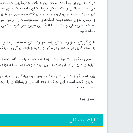
در ادامه این بیانیه آمده است: این حملات جدیدترین حملات د
می‌دهد. اسرائیل و متحدانش بارها نشان داده‌اند که هیچ ح
دیپلم
و ارسال بدون محدودیت کمک‌های بشردوستانه را الزامی می‌
قطعنامه‌های قبلی و مشابه، با اثرگذاری فوری اجرا شود. ناکام
خواهد بود.
طبق گزارش الجزیره، ارتش رژیم صهیونیستی سه‌شنبه از پایان عم
به مدت ۶ روز در مناطقی در مرکز نوار غزه جنایات بزرگی را مرتکب شد.
از سوی دیگر وزارت بهداشت غزه اعلام کرد: تنها نیروگاه اکسیژن
انبارهای دارو در استان غزه به دلیل نبود سوخت در آستانه توقف
رژیم اشغالگر از هفتم اکتبر جنگی خونین و ویرانگری را علیه مرد
مجروح کرده است. این جنگ فاجعه انسانی بی‌سابقه‌ای را ایجاد
دست بدهند.
انتهای پیام
نظرات بینندگان