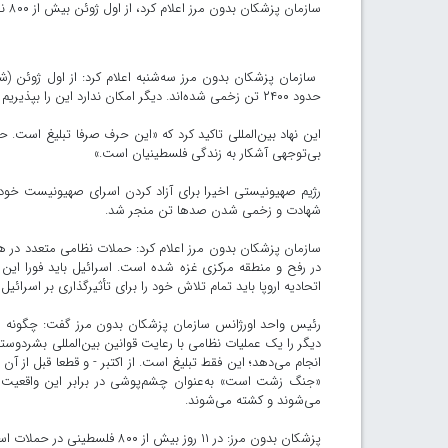
سازمان پزشکان بدون مرز اعلام کرد، از اول ژوئن بیش از ۸۰۰ نفر در حملات گسترده رژیم صهیونیستی در غزه به شهادت رسیده‌اند.
حدود ۲۴۰۰ تن زخمی شده‌اند. دیگر امکان ندارد این را بپذیریم که اسرائیل تمام اقدامات احتیاطی را در این جنگ اتخاذ می‌کند.
این نهاد بین‌المللی تاکید کرد که «این حرف صرفا تبلیغ است. 
بی‌توجهی آشکار به زندگی فلسطینیان است.»
رژیم صهیونیستی اخیرا برای آزاد کردن اسرای صهیونیست خود جنا
شهادت و زخمی شدن صدها تن منجر شد.
سازمان پزشکان بدون مرز اعلام کرد: حملات نظامی متعدد در ه
در رفح و منطقه مرکزی غزه شده است. اسرائیل باید فورا این ق
اتحادیه اروپا باید تمام تلاش خود را برای تأثیرگذاری بر اسرائ
دیگر را یک عملیات نظامی با رعایت قوانین بین‌المللی بشردوستانه
انجام می‌دهد؛ این فقط تبلیغ است. از اکتبر - و قطعا قبل از آن
«جنگ زشت است» به‌عنوان چشم‌پوشی در برابر این واقعیت عمل
می‌شوند و کشته می‌شوند.
پزشکان بدون مرز: در ۱۱ روز بیش از ۸۰۰ فلسطینی در حملات اسرائیل کشته شده‌اند غزه