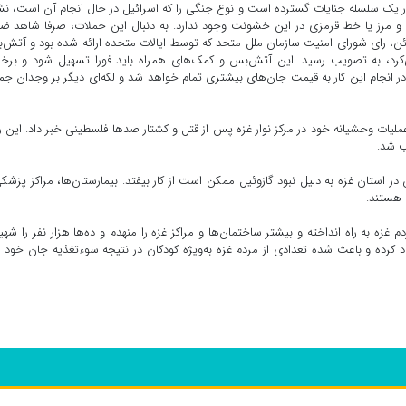
ر یک سلسله جنایات گسترده است و نوع جنگی را که اسرائیل در حال انجام آن است، ن
د و مرز یا خط قرمزی در این خشونت وجود ندارد. به دنبال این حملات، صرفا شاهد 
اتیک، سخنان پوچ و بی‌عملی خیره‌کننده بوده‌ایم. در ۱۰ ژوئن، رای شورای امنیت سازمان ملل متحد که توسط ایالات متحده ارائه شده بود و آ
کرد، به تصویب رسید. این آتش‌بس و کمک‌های همراه باید فورا تسهیل شود و برخ
ی در انجام این کار به قیمت جان‌های بیشتری تمام خواهد شد و لکه‌ای دیگر بر وجدان ج
لیات وحشیانه خود در مرکز نوار غزه پس از قتل و کشتار صدها فلسطینی خبر داد. این ر
 در استان غزه به دلیل نبود گازوئیل ممکن است از کار بیفتد. بیمارستان‌ها، مراکز پزشک
 هستند.
م غزه به راه انداخته و بیشتر ساختمان‌ها و مراکز غزه را منهدم و ده‌ها هزار نفر را شهی
 کرده و باعث شده تعدادی از مردم غزه به‌ویژه کودکان در نتیجه سوءتغذیه جان خود را