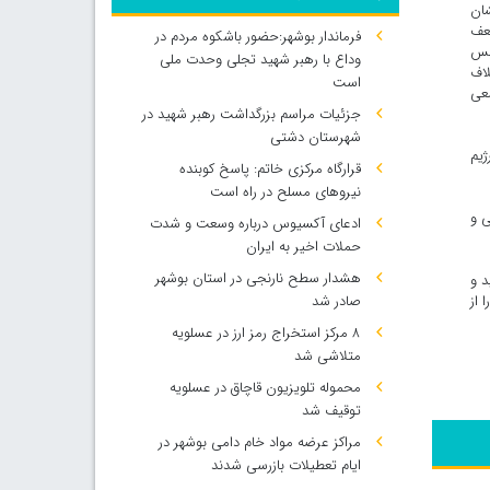
شان
ضعف
فرماندار بوشهر:حضور باشکوه مردم در
تش‌بس
وداع با رهبر شهید تجلی وحدت ملی
لاف
است
معی
جزئیات مراسم بزرگداشت رهبر شهید در
شهرستان دشتی
ژیم
قرارگاه مرکزی خاتم: پاسخ کوبنده
نیروهای مسلح در راه است
ی و
ادعای آکسیوس درباره وسعت و شدت
حملات اخیر به ایران
هشدار سطح نارنجی در استان بوشهر
د و
 از
صادر شد
۸ مرکز استخراج رمز ارز در عسلویه
متلاشی شد
محموله تلویزیون قاچاق در عسلویه
توقیف شد
مراکز عرضه مواد خام دامی بوشهر در
ایام تعطیلات بازرسی شدند