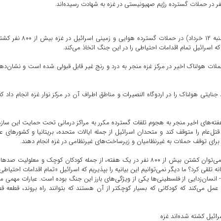
سازمان پزشکان بدون مرز سه‌شنبه اعلام کرد: از اول ژوئن (شنبه ۱۲ خرداد) در حملات گسترده هوایی و زم
حملات هولناک اخیر در مرکز غزه منجر به درد و رنج غیر قابل قبولی شده است و نشان‌ده
یتی هولناک را در اردوگاه النصیرات و مناطق اطراف آن در مرکز نوار غزه انجام داد که
فته‌های اخیر منجر به هجوم تلفات گسترده مکرر به مراکز درمانی تحت حمایت این ساز
تل‌عام را متوقف کند و متحدان اسرائیل از جمله ایالات متحده، بریتانیا و کشورهای 
یل برای توقف حملات به غیرنظامیان و زیرساخت‌های غیرنظامی در غزه انجام دهند.
رئیس واحد اورژانس سازمان پزشکان بدون مرز گفت: چگونه می‌توان کشتن بیش از ۸۰۰ نفر در یک هفته، از جمله کودکان کوچک و معلولیت ص
 تلقی کرد؟ ما دیگر نمی‌توانیم این بیانیه را بپذیریم که اسرائیل «تمام اقدامات احتیاطی»
 - انسان‌زدایی از فلسطینی‌ها یکی از ویژگی‌های بارز این جنگ بوده است. عبارات مهمی ما
 می‌کند که کودکانی که بسیار کوچکتر از آن هستند که بتوانند راه بروند، قطعه ق