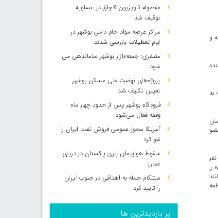
محموله تلویزیون قاچاق در عسلویه
توقیف شد
مراکز عرضه مواد خام دامی بوشهر در
ینی اسرائیل در غزه بیش از ۸۰۰ نفر کشته و
ایام تعطیلات بازرسی شدند
مظفری: جمعه‌بازار بوشهر ساماندهی می‌
نده
شود
پروژه‌های نهضت ملی مسکن بوشهر
تعیین تکلیف شد
 به
فرودگاه بوشهر پس از حدود چهار ماه
وقفه فعال می‌شود
مان
آمریکا مجوز عمومی فروش نفت ایران را
عضو
لغو کرد
سقوط هواپیمای باری پاکستان در دریای
دها نفر
عمان
 را
نند
سنتکام حمله به اهدافی در جنوب ایران
طعه
را تایید کرد
پر بازدیدترین ها