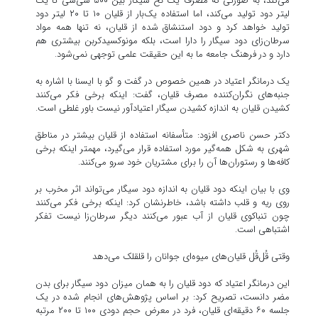
می‌کند، به صورتی که مصرف یک نخ سیگار بین ۵۰۰ سی‌سی تا یک
لیتر دود تولید می‌کند، اما استفاده‌ یک‌بار از قلیان ۱۰ تا ۲۰ لیتر دود
تولید خواهد کرد و دود استنشاق ‌شده از قلیان، نه تنها همه‌ مواد
سرطان‌زای دود سیگار را دارا است، بلکه مونوکسیدکربن بیشتری هم
دارد و در فرهنگ جامعه‌ ما به این حقیقت علمی توجهی نمی‌شود.
یک درمانگر اعتیاد در همین خصوص در گفت و گو با ایسنا با اشاره به
جنبه‌های نگران‌کننده مصرف قلیان، گفت: اینکه برخی فکر می‌کنند
کشیدن قلیان به اندازه کشیدن سیگار اعتیادآور نیست باور غلطی است.
دکتر حسن ناصری افزود: متأسفانه استفاده از قلیان بیشتر در مناطق
شهری به شکل همه‌گیر مورد استفاده قرار می‌گیرد، مهمتر اینکه برخی
کافه‌ها و رستوران‌ها آن را برای مشتریان خود سرو می‌کنند.
وی با بیان اینکه دود قلیان به اندازه دود سیگار می‌تواند اثر مخرب بر
روی ریه و قلب داشته باشد، خاطرنشان کرد: اینکه برخی فکر می‌کنند
چون تنباکوی قلیان از آب عبور می‌کنند دیگر سرطان‌زا نیست تفکر
اشتباهی است.
وقتی قُل‌قُل قلیان‌های میوه‌ای جوانان را قلقلک می‌دهد
این درمانگر اعتیاد که دود قلیان را به همان میزان دود سیگار برای بدن
مضر دانست، تصریح کرد: بر اساس پژوهش‌های انجام شده در یک
جلسه ۶۰ دقیقه‌ای قلیان، فرد در معرض حجم دودی ۱۰۰ تا ۲۰۰ مرتبه