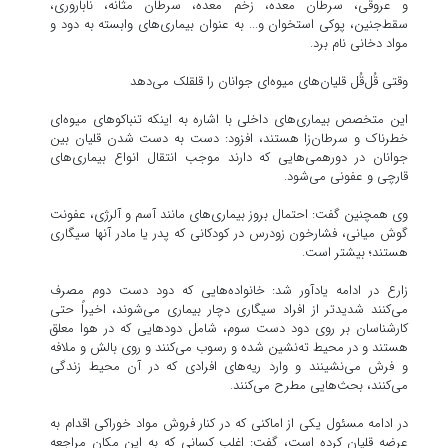
و عروقی، سرطان معده، زخم معده، سرطان مثانه، ناباروری،
سقط‌جنین، پوکی استخوان و... به عنوان بیماری‌های وابسته به دود و
مواد دخانی نام برد.
وقتی قُل‌قُل قلیان‌های میوه‌ای جوانان را قلقلک می‌دهد
این متخصص بیماری‌های داخلی با اشاره به اینکه تنباکوهای میوه‌ای
خطرناک و سرطان‌زا هستند، افزود: دست به دست شدن قلیان بین
جوانان در دورهمی‌هایی که دارند موجب انتقال انواع بیماری‌های
قارچی و عفونی می‌شود.
وی همچنین گفت: احتمال بروز بیماری‌های مانند آسم و آلرژی، عفونت
گوش میانی، فشارخون زودرس در کودکانی که پدر یا مادر آنها سیگاری
هستند؛ بیشتر است.
زارع در ادامه یادآور شد: خانواده‌هایی که دود دست دوم مصرف
می‌کنند شدیدتر از افراد سیگاری دچار بیماری می‌شوند، اخیراً حتی
کارشناسان بر روی دود دست سوم، شامل دودهایی که در هوا معلق
هستند و در محیط ته‌نشین شده و رسوب می‌کنند و روی بالش و ملافه
و فرش می‌نشینند و وارد ریه‌های افرادی که در آن محیط زندگی
می‌کنند، بحث‌هایی مطرح می‌کنند.
در ادامه مسئول یکی از اماکنی که در کنار فروش مواد خوراکی اقدام به
عرضه قلیان کرده است، گفت: اغلب کسانی که به این مکان مراجعه