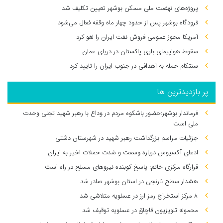
پروژه‌های نهضت ملی مسکن بوشهر تعیین تکلیف شد
فرودگاه بوشهر پس از حدود چهار ماه وقفه فعال می‌شود
آمریکا مجوز عمومی فروش نفت ایران را لغو کرد
سقوط هواپیمای باری پاکستان در دریای عمان
سنتکام حمله به اهدافی در جنوب ایران را تایید کرد
پر بازدیدترین ها
فرماندار بوشهر:حضور باشکوه مردم در وداع با رهبر شهید تجلی وحدت
ملی است
جزئیات مراسم بزرگداشت رهبر شهید در شهرستان دشتی
ادعای آکسیوس درباره وسعت و شدت حملات اخیر به ایران
قرارگاه مرکزی خاتم: پاسخ کوبنده نیروهای مسلح در راه است
هشدار سطح نارنجی در استان بوشهر صادر شد
۸ مرکز استخراج رمز ارز در عسلویه متلاشی شد
محموله تلویزیون قاچاق در عسلویه توقیف شد