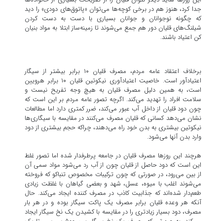
جدا کرد، هنوز هم در برخی کوچه‌ها می‌توان «پاتوق‌های دودی» را دید
که چگونه نوجوانان و جوانان بسیاری با دست به دست کردن
شیلنگ‌های قلیان دور هم جمع می‌شوند تا زمینه‌ساز ابتلا به مواد بنیان
کن اعتیاد باشند.
برخلاف اعتقاد عامه مردم، مصرف قلیان ۱۰ برابر بیشتر از سیگار
اعتیادآور است. خاصیت اعتیادآوری نیکوتین قلیان ۱۰ برابر هرویین
است، به همین دلیل مصرف قلیان به هیچ وجه تفریح نیست و
سلامت افراد را تهدید می‌کند. اگرچه تصور عامه مردم بر این است که
چون دود قلیان از داخل آب عبور می‌کند، ضرر کمتری دارد اما مطالعات
نشان می‌دهد کسانی که قلیان مصرف می‌کنند در مقایسه با سیگاری‌ها
نیکوتین بیشتری به بدن خود راه می‌دهند، چراکه حجم بیشتری از دود
وارد بدن آنها می‌شود.
هرچند این روزها مصرف قلیان در جامعه پرطرفدار شده اما تصور غلط
این است که دود حاصل از قلیان چون از آب رد می‌شود مواد سمی آن
از بین می‌رود، در صورتی که چون ترکیبات مخصوص تنباکو که فروخته
می‌شوند اغلب با میوه، عسل، شهد و بعضی گیاهان با غلظت زیادی
طعم‌دار شده‌اند که جذابیت کاذب در مصرف کننده ایجاد می‌کند. حال
آنکه هر وعده قلیان برابر مصرف یک پاکت سیگار بوده و در هر بار
مصرف، دود بسیار زیادتری را در مقایسه با کشیدن یک نخ سیگار ایجاد