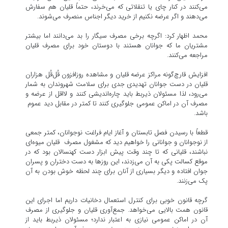
می‌کنند در کنار چای یا تنقلاتی که می‌خرند، حتماً قلیان هم سفارش
می‌دهند و اگر عرضه نکنیم از خرید دیگر اجناس منصرف می‌شوند.
محمد اظهار کرد: اگرچه برخی مصرف سیگار را بد می‌دانند اما بیشتر
مشتریان ما که جوانان هستند با دوستان خود برای مصرف قلیان
مراجعه می‌کنند.
افزایش قارچ‌گونه مراکز عرضه قلیان و مشاهده روزافزون قُل‌قُل هزاران
قلیان در دست جوانان تهدیدی جدی برای سلامت شهروندان به شمار
می‌رود، لذا مسئولان ذیربط باید چاره‌اندیشی کنند و لااقل از عرضه و
مصرف آن در اماکن عمومی جلوگیری کنند تا کمتر در مقابل دید عموم
باشد.
قطعاً با رسیدن فصل تابستان و آغاز ایام فراغت نوجوانان، کمتر جمعی
از نوجوانان و جوانانی را خواهیم دید که مشغول مصرف قلیان میوه‌ای
نباشند، قلیانی که تا چند وقت پیش ابزار دست کهنسالان بود که در
موقع کسالت پکی به آن می‌زدند، این روزها به دست دختران و پسران
جوان افتاده و دیگر بسیاری از آنان برای چند لحظه خوش بودن به آن
پک می‌زنند.
گرچه قانون خوبی برای کنترل استعمال دخانیات داریم اما اجرای این
قانون همت بالایی می‌خواهد. جمع‌آوری قلیان و جلوگیری از مصرف
آن در اماکن عمومی نیازی به اعتبار ندارد؛ مسئولان ذیربط باید از