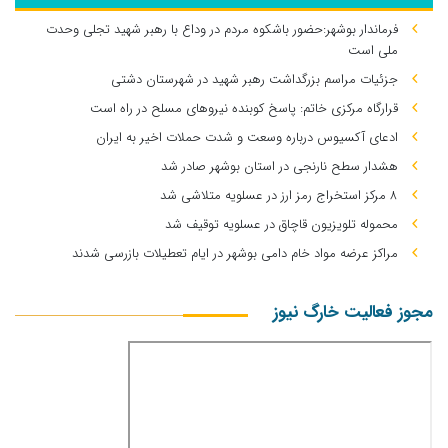
فرماندار بوشهر:حضور باشکوه مردم در وداع با رهبر شهید تجلی وحدت
ملی است
جزئیات مراسم بزرگداشت رهبر شهید در شهرستان دشتی
قرارگاه مرکزی خاتم: پاسخ کوبنده نیروهای مسلح در راه است
ادعای آکسیوس درباره وسعت و شدت حملات اخیر به ایران
هشدار سطح نارنجی در استان بوشهر صادر شد
۸ مرکز استخراج رمز ارز در عسلویه متلاشی شد
محموله تلویزیون قاچاق در عسلویه توقیف شد
مراکز عرضه مواد خام دامی بوشهر در ایام تعطیلات بازرسی شدند
مجوز فعالیت خارگ نیوز