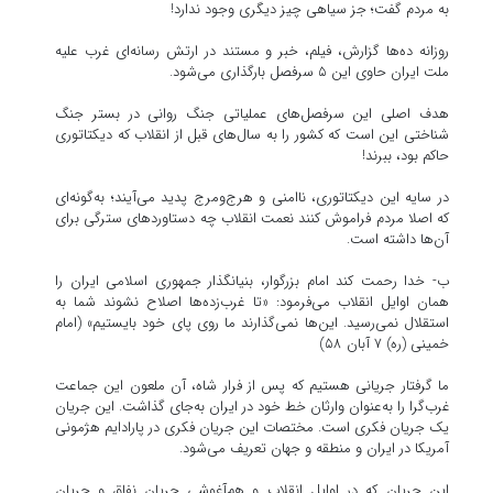
به مردم گفت؛ جز سیاهی چیز دیگری وجود ندارد!
روزانه ده‌ها گزارش، فیلم، خبر و مستند در ارتش رسانه‌ای غرب علیه
ملت ایران حاوی این ۵ سرفصل بارگذاری می‌شود.
هدف اصلی این سرفصل‌های عملیاتی جنگ روانی در بستر جنگ
شناختی این است که کشور را به سال‌های قبل از انقلاب که دیکتاتوری
حاکم بود، ببرند!
در سایه این دیکتاتوری، ناامنی و هرج‌ومرج پدید می‌آیند؛ به‌گونه‌ای
که اصلا مردم فراموش کنند نعمت انقلاب چه دستاوردهای سترگی برای
آن‌ها داشته است.
ب- خدا رحمت کند امام بزرگوار، بنیانگذار جمهوری اسلامی ایران را
همان اوایل انقلاب می‌فرمود: «تا غرب‌زده‌ها اصلاح نشوند شما به
استقلال نمی‌رسید. این‌ها نمی‌گذارند ما روی پای خود بایستیم» (امام
خمینی (ره) ۷ آبان ۵۸)
ما گرفتار جریانی هستیم که پس از فرار شاه، آن ملعون این جماعت
غرب‌گرا را به‌عنوان وارثان خط خود در ایران به‌جای گذاشت. این جریان
یک جریان فکری است. مختصات این جریان فکری در پارادایم هژمونی
آمریکا در ایران و منطقه و جهان تعریف می‌شود.
این جریان که در اوایل انقلاب و هم‌آغوشی جریان نفاق و جریان