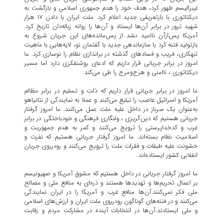
لیبرالیسم ظهور کرد، هدف خود را هدم جمهوری اسلامی و بازگشت به
دیکتاتوری با بازتعریفی جدید اعلام کرد. ملت ایران با دادن ۱۷ هزار
شهید ترور در برابر آن‌ها ایستاد و آن‌ها را روانه زباله‌دان تاریخ کرد.
آمریکا پس‌ازآن ناامید نشد از پس‌مانده‌های این جریان شروع به
بازتولید فتنه کرد با سازماندهی جدید با گفتمان نو، لایه‌هایی با ماهیت
تبهکاری، فریب و فسادهای گذشته در براندازی نظام را نوسازی کرد. ما
امروز در برابر جریانی قرار داریم که ادعای روشنفکری دارد اما مسیر
دیکتاتوری ، ناامنی و هرج‌ومرج را طی می‌کند.
ما امروز در برابر جریانی قرار داریم که ذلت و تسلیم در برابر مظالم
آمریکا و اسرائیل غاصب را تبلیغ می‌کنند و عملا به نمایندگی از نتانیاهو
به‌عنوان یک سرباز در داخل علیه ملت عمل می‌کنند. ما امروز گرفتار
جریانی هستیم که دین‌گریزی ، ولنگاری فرهنگی و خودباختگی در برابر
غرب و کدخداپرستی را ترویج می‌کنند و کمر به هدم جمهوریت و
اسلامیت نظام بسته‌اند. ما امروز گرفتار جریانی هستیم که نفرت و
خشونت علیه طبقات و فقرات ملت را ترویج می‌کنند و رودرروی جریان
انقلابی کشور ایستاده‌اند.
ما امروز گرفتار جریانی در داخل هستیم که مشوق آمریکا و صهیونیسم
بر اعمال تحریم‌ها و تهدیدها هستند و ذره‌ای به منافع ملی و مصالح
ملی فکر نمی‌کنند.آن‌ها منافع غرب و آمریکا را در ایران نمایندگی
می‌کنند و در فتنه‌های گوناگون رودرروی ملت ایران و ارزش‌های اسلامی
و ملی ایستادند.آن‌ها در انتخابات آینده در مشارکت مردم و رقابت