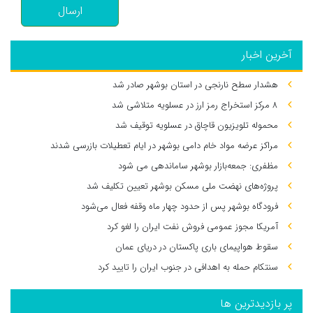
ارسال
آخرین اخبار
هشدار سطح نارنجی در استان بوشهر صادر شد
۸ مرکز استخراج رمز ارز در عسلویه متلاشی شد
محموله تلویزیون قاچاق در عسلویه توقیف شد
مراکز عرضه مواد خام دامی بوشهر در ایام تعطیلات بازرسی شدند
مظفری: جمعه‌بازار بوشهر ساماندهی می‌ شود
پروژه‌های نهضت ملی مسکن بوشهر تعیین تکلیف شد
فرودگاه بوشهر پس از حدود چهار ماه وقفه فعال می‌شود
آمریکا مجوز عمومی فروش نفت ایران را لغو کرد
سقوط هواپیمای باری پاکستان در دریای عمان
سنتکام حمله به اهدافی در جنوب ایران را تایید کرد
پر بازدیدترین ها