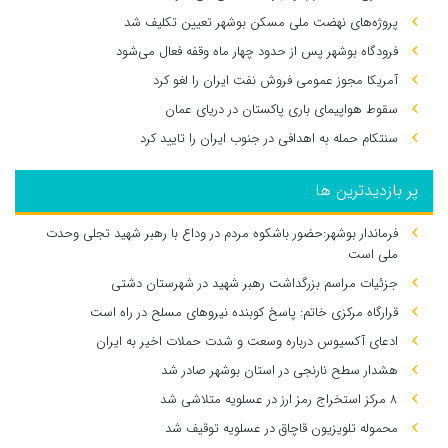
پروژه‌های نهضت ملی مسکن بوشهر تعیین تکلیف شد
فرودگاه بوشهر پس از حدود چهار ماه وقفه فعال می‌شود
آمریکا مجوز عمومی فروش نفت ایران را لغو کرد
سقوط هواپیمای باری پاکستان در دریای عمان
سنتکام حمله به اهدافی در جنوب ایران را تایید کرد
پر بازدیدترین ها
فرماندار بوشهر:حضور باشکوه مردم در وداع با رهبر شهید تجلی وحدت
ملی است
جزئیات مراسم بزرگداشت رهبر شهید در شهرستان دشتی
قرارگاه مرکزی خاتم: پاسخ کوبنده نیروهای مسلح در راه است
ادعای آکسیوس درباره وسعت و شدت حملات اخیر به ایران
هشدار سطح نارنجی در استان بوشهر صادر شد
۸ مرکز استخراج رمز ارز در عسلویه متلاشی شد
محموله تلویزیون قاچاق در عسلویه توقیف شد