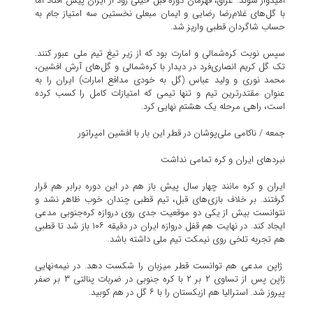
امیدوار شوند. عراق، قهرمان دوره قبل خیلی زود از ایران پیش افتاد اما
با گل‌های غلام‌رضا رضایی و ایمان مبعلی نخستین سه امتیاز جام به
حساب شاگردان قطبی واریز شد.
سپس نوبت کره‌شمالی و امارت بود که از زیر تیغ تیم ملی عبور کنند.
تک گل کریم انصاری‌فرد در دیدار با کره‌شمالی و گل‌های آرش افشین،
محمد نوری و ولید عباس (گل به خودی مدافع امارات) ایران را به
عنوان مقتدرترین تیم و تنها تیمی که امتیازات کامل را کسب کرده
است، راهی مرحله یک هشتم نهایی کرد.
جمعه / ناکامی ملی‌پوشان در قطر این بار با افشین امپراتور
نبردهای ایران و کره تمامی نداشت
ایران و کره مانند چهار سال پیش باز هم در این دوره برابر هم قرار
گرفتند. بر خلاف بازی‌های قبل، تیم قطبی چندان خوب ظاهر نشد و
نتوانست بیش از یکی دو موقعیت جدی روی دروازه کره‌جنوبی مدعی
ایجاد کند. در نهایت هم قفل دروازه ایران در دقیقه ۱۰۶ باز شد تا قطبی
هم تجربه تلخی روی نیمکت تیم ملی داشته باشد.
ژاپن مدعی هم توانست قطر میزبان را شکست دهد. در نیمه‌نهایی
ژاپن پس از تساوی ۲ بر ۲ با کره جنوبی در ضربات پنالتی ۳ بر صفر
پیروز شد. استرالیا هم ازبکستان را با ۶ گل در هم کوبید.