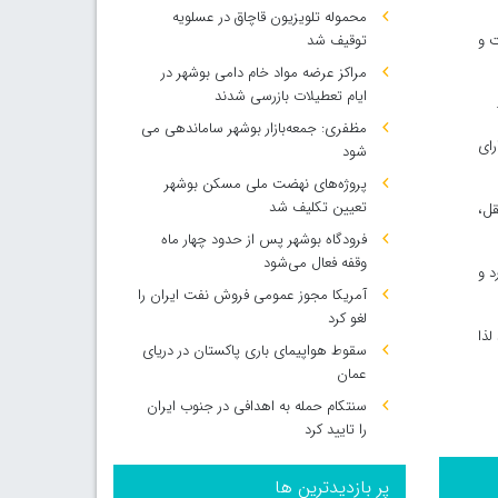
محموله تلویزیون قاچاق در عسلویه
 و
توقیف شد
مراکز عرضه مواد خام دامی بوشهر در
ایام تعطیلات بازرسی شدند
مظفری: جمعه‌بازار بوشهر ساماندهی می‌
رای
شود
پروژه‌های نهضت ملی مسکن بوشهر
تعیین تکلیف شد
قل،
فرودگاه بوشهر پس از حدود چهار ماه
وقفه فعال می‌شود
د و
آمریکا مجوز عمومی فروش نفت ایران را
لغو کرد
لذا
سقوط هواپیمای باری پاکستان در دریای
عمان
سنتکام حمله به اهدافی در جنوب ایران
را تایید کرد
پر بازدیدترین ها