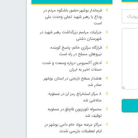
فرماندار بوشهر:حضور باشکوه مردم در
وداع با رهبر شهید تجلی وحدت ملی
است
جزئیات مراسم بزرگداشت رهبر شهید در
شهرستان دشتی
قرارگاه مرکزی خاتم: پاسخ کوبنده
نیروهای مسلح در راه است
ادعای آکسیوس درباره وسعت و شدت
حملات اخیر به ایران
هشدار سطح نارنجی در استان بوشهر
500
صادر شد
۸ مرکز استخراج رمز ارز در عسلویه
متلاشی شد
محموله تلویزیون قاچاق در عسلویه
توقیف شد
مراکز عرضه مواد خام دامی بوشهر در
ایام تعطیلات بازرسی شدند