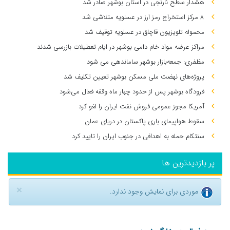
هشدار سطح نارنجی در استان بوشهر صادر شد
۸ مرکز استخراج رمز ارز در عسلویه متلاشی شد
محموله تلویزیون قاچاق در عسلویه توقیف شد
مراکز عرضه مواد خام دامی بوشهر در ایام تعطیلات بازرسی شدند
مظفری: جمعه‌بازار بوشهر ساماندهی می‌ شود
پروژه‌های نهضت ملی مسکن بوشهر تعیین تکلیف شد
فرودگاه بوشهر پس از حدود چهار ماه وقفه فعال می‌شود
آمریکا مجوز عمومی فروش نفت ایران را لغو کرد
سقوط هواپیمای باری پاکستان در دریای عمان
سنتکام حمله به اهدافی در جنوب ایران را تایید کرد
پر بازدیدترین ها
×
موردی برای نمایش وجود ندارد.