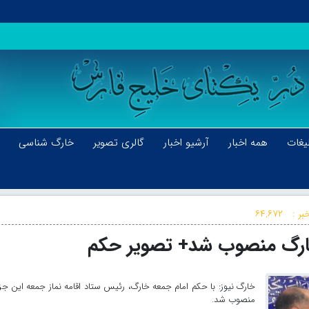
یغات
همه اخبار
آرشیو اخبار
گالری تصویر
خارگ شناسی
بر :
۶۴,۶۷۲
خارگ منصوب شد+ تصویر حکم
خارگ نیوز: با حکم امام جمعه خارگ، رئیس ستاد اقامه نماز جمعه این جز
منصوب شد.