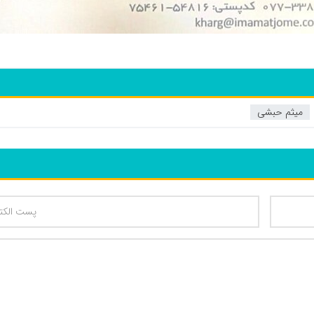
میثم حبشی