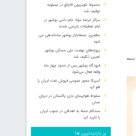
محموله تلویزیون قاچاق در عسلویه
توقیف شد
مراکز عرضه مواد خام دامی بوشهر در
ایام تعطیلات بازرسی شدند
مظفری: جمعه‌بازار بوشهر ساماندهی می‌
شود
پروژه‌های نهضت ملی مسکن بوشهر
تعیین تکلیف شد
 جمعه
فرودگاه بوشهر پس از حدود چهار ماه
وقفه فعال می‌شود
آمریکا مجوز عمومی فروش نفت ایران را
لغو کرد
سقوط هواپیمای باری پاکستان در دریای
عمان
سنتکام حمله به اهدافی در جنوب ایران
را تایید کرد
پر بازدیدترین ها