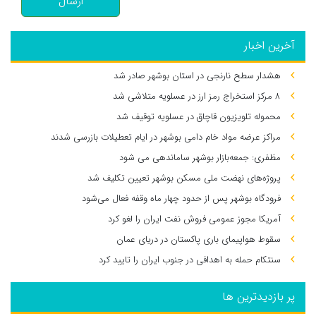
ارسال
آخرین اخبار
هشدار سطح نارنجی در استان بوشهر صادر شد
۸ مرکز استخراج رمز ارز در عسلویه متلاشی شد
محموله تلویزیون قاچاق در عسلویه توقیف شد
مراکز عرضه مواد خام دامی بوشهر در ایام تعطیلات بازرسی شدند
مظفری: جمعه‌بازار بوشهر ساماندهی می‌ شود
پروژه‌های نهضت ملی مسکن بوشهر تعیین تکلیف شد
فرودگاه بوشهر پس از حدود چهار ماه وقفه فعال می‌شود
آمریکا مجوز عمومی فروش نفت ایران را لغو کرد
سقوط هواپیمای باری پاکستان در دریای عمان
سنتکام حمله به اهدافی در جنوب ایران را تایید کرد
پر بازدیدترین ها