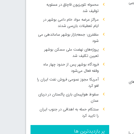
یبی
محموله تلویزیون قاچاق در عسلویه
توقیف شد
مراکز عرضه مواد خام دامی بوشهر در
ایام تعطیلات بازرسی شدند
مظفری: جمعه‌بازار بوشهر ساماندهی می‌
شود
پروژه‌های نهضت ملی مسکن بوشهر
تعیین تکلیف شد
فرودگاه بوشهر پس از حدود چهار ماه
وقفه فعال می‌شود
آمریکا مجوز عمومی فروش نفت ایران را
های
لغو کرد
سقوط هواپیمای باری پاکستان در دریای
عمان
سنتکام حمله به اهدافی در جنوب ایران
را تایید کرد
پر بازدیدترین ها
 را