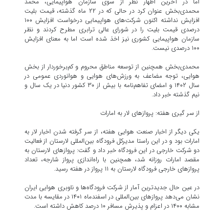
اما در آخرین اظهار نظر از سوی سازمان هواپیمایی، محمد
محمدی‌بخش عنوان کرد در حالی که در ۲۲ ماه گذشته، قیمت بلیت
افزایش نداشته‌ اکنون شرکت‌های هواپیمایی درخواست افزایش ۱۰۰
درصدی قیمت بلیت را در شورای عالی ترابری مطرح کردند و نظر
سازمان هواپیمایی کشوری نیز اخذ شده است اما به معنای افزایش
۱۰۰ درصدی نیست.
محمدی‌بخش همچنین از توسعه مناطق محروم و کم‌برخوردار از بخش
هوایی، توجه مضاعف به ورزش‌های هوایی و هوانوردی عمومی در
سال ۱۴۰۲ و امضای تفاهم‌نامه با بیش از ۳۰ کشور دنیا در یک سال و
نیم گذشته خبر داد.
از سر گیری هفته: پروازهای لار به امارات
یکی دیگر از اخبار صنعت هوایی هفته، از سر گرفته شدن اخبار لار به
امارات بود و در این راستا مدیرکل فرودگاه بین‌المللی لارستان از فعالیت
دو شرکت خارجی در این فرودگاه خبر داد و گفت: پروازهای لارستان به
مقصد امارات روزانه شد، همچنین با راه‌اندازی پرواز شارجه، تعداد
پروازهای خارجی فرودگاه لارستان به ۱۱ پرواز در هفته رسید.
در عین حال جدیدترین آمار از شرکت فرودگاه‌ها و ناوبری هوایی ایران
نشان می‌دهد پروازهای بین‌المللی در اسفندماه ۱۴۰۱ در مقایسه با مدت
مشابه ۱۴۰۰ در اعزام و پذیرش مسافر ۱۰ درصد کاهش داشته است.