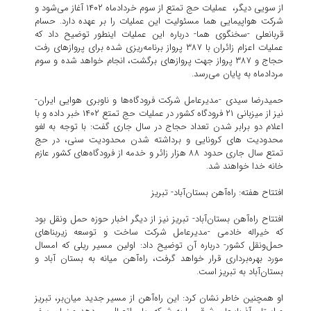
از سویی دیگر، عملیات حج تمتع از سوم خردادماه ۱۴۰۲ آغاز می‌شود و
شرکت هواپیمایی هما مسئولیت این عملیات را بر عهده دارد. حسام
قربانعلی -سخنگوی هما- درباره این عملیات اینطور توضیح داد که
عملیات اعزام زائران با ۳۸۷ پرواز برنامه‌ریزی شده برای پروازهای رفت
حجاج و ۳۸۷ پرواز جهت پروازهای برگشت، انجام خواهد شده و سوم
مردادماه به پایان می‌رسد.
حمیدرضا سیدی -مدیرعامل شرکت فرودگاه‌ها و ناوبری هوایی ایران-
نیز از میزبانی ۲۱ فرودگاه کشور در عملیات حج تمتع ۱۴۰۲ خبر داده و با
اعلام دو برابر شدن تعداد حجاج در سال جاری گفت: با توجه به لغو
محدودیت های کرونایی و برداشته شدن محدودیت سنی، در حج
تمتع سال جاری حدود ۸۸ هزار زائر و خدمه از فرودگاه‌های کشور عازم
خانه خدا خواهند شد.
افتتاح هفته: راه‌آهن بستان‌آباد- تبریز
افتتاح راه‌آهن بستان‌آباد- تبریز نیز از دیگر اخبار حوزه حمل ونقل بود
که خیراله خادمی -مدیرعامل شرکت ساخت و توسعه زیربناهای
حمل‌ونقل کشور- درباره آن توضیح داد: اولین مسیر ریلی که امسال
مورد بهره‌برداری قرار خواهد گرفت، راه‌آهن میانه به بستان آباد و
بستان‌آباد به تبریز است.
او همچنین خاطر نشان کرد: این راه‌آهن از مسیر جدید میان‌بر، تبریز