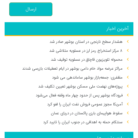
ارسال
آخرین اخبار
هشدار سطح نارنجی در استان بوشهر صادر شد
۸ مرکز استخراج رمز ارز در عسلویه متلاشی شد
محموله تلویزیون قاچاق در عسلویه توقیف شد
مراکز عرضه مواد خام دامی بوشهر در ایام تعطیلات بازرسی شدند
مظفری: جمعه‌بازار بوشهر ساماندهی می‌ شود
پروژه‌های نهضت ملی مسکن بوشهر تعیین تکلیف شد
فرودگاه بوشهر پس از حدود چهار ماه وقفه فعال می‌شود
آمریکا مجوز عمومی فروش نفت ایران را لغو کرد
سقوط هواپیمای باری پاکستان در دریای عمان
سنتکام حمله به اهدافی در جنوب ایران را تایید کرد