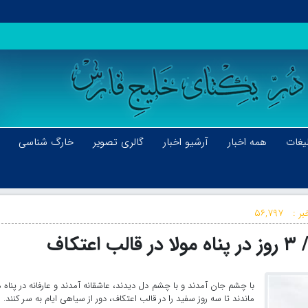
یغات
همه اخبار
آرشیو اخبار
گالری تصویر
خارگ شناسی
بر :
۵۶,۷۹۷
کاف
با چشم جان آمدند و با چشم دل دیدند، عاشقانه آمدند و عارفانه در پناه م
ماندند تا سه روز سفید را در قالب اعتکاف، دور از سیاهی ایام به سر کنند.