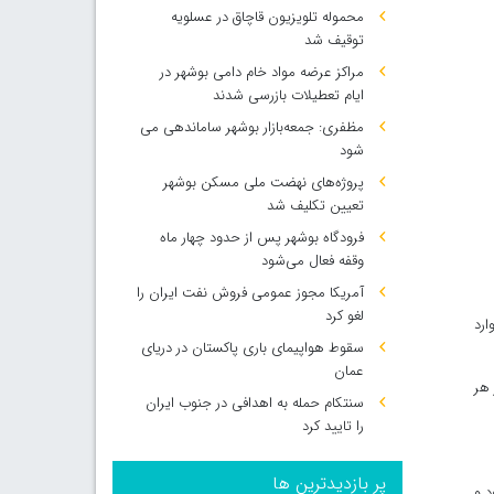
محموله تلویزیون قاچاق در عسلویه
توقیف شد
مراکز عرضه مواد خام دامی بوشهر در
ایام تعطیلات بازرسی شدند
مظفری: جمعه‌بازار بوشهر ساماندهی می‌
شود
پروژه‌های نهضت ملی مسکن بوشهر
تعیین تکلیف شد
فرودگاه بوشهر پس از حدود چهار ماه
وقفه فعال می‌شود
آمریکا مجوز عمومی فروش نفت ایران را
لغو کرد
ب وارد
سقوط هواپیمای باری پاکستان در دریای
عمان
 هر
سنتکام حمله به اهدافی در جنوب ایران
را تایید کرد
پر بازدیدترین ها
د و