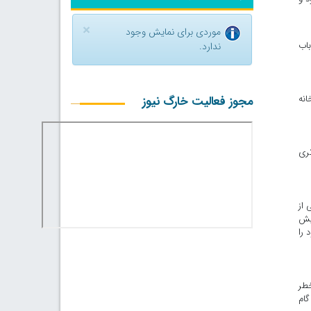
×
موردی برای نمایش وجود
باب
ندارد.
نه
مجوز فعالیت خارگ نیوز
تری
 از
ویش
 را
خطر
گام