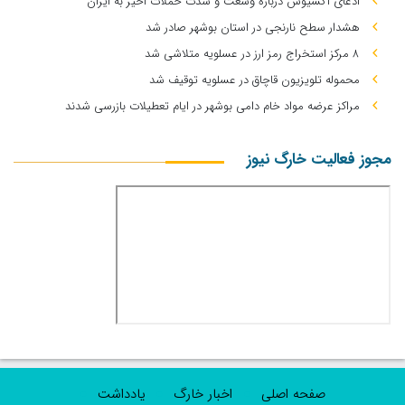
ادعای آکسیوس درباره وسعت و شدت حملات اخیر به ایران
هشدار سطح نارنجی در استان بوشهر صادر شد
۸ مرکز استخراج رمز ارز در عسلویه متلاشی شد
محموله تلویزیون قاچاق در عسلویه توقیف شد
مراکز عرضه مواد خام دامی بوشهر در ایام تعطیلات بازرسی شدند
مجوز فعالیت خارگ نیوز
صفحه اصلی
اخبار خارگ
یادداشت