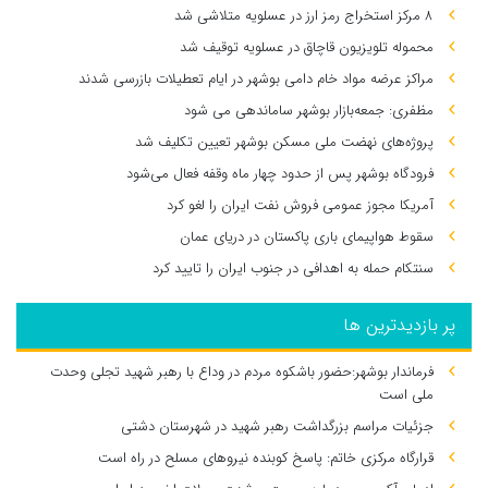
۸ مرکز استخراج رمز ارز در عسلویه متلاشی شد
محموله تلویزیون قاچاق در عسلویه توقیف شد
مراکز عرضه مواد خام دامی بوشهر در ایام تعطیلات بازرسی شدند
مظفری: جمعه‌بازار بوشهر ساماندهی می‌ شود
پروژه‌های نهضت ملی مسکن بوشهر تعیین تکلیف شد
فرودگاه بوشهر پس از حدود چهار ماه وقفه فعال می‌شود
آمریکا مجوز عمومی فروش نفت ایران را لغو کرد
سقوط هواپیمای باری پاکستان در دریای عمان
سنتکام حمله به اهدافی در جنوب ایران را تایید کرد
پر بازدیدترین ها
فرماندار بوشهر:حضور باشکوه مردم در وداع با رهبر شهید تجلی وحدت
ملی است
جزئیات مراسم بزرگداشت رهبر شهید در شهرستان دشتی
قرارگاه مرکزی خاتم: پاسخ کوبنده نیروهای مسلح در راه است