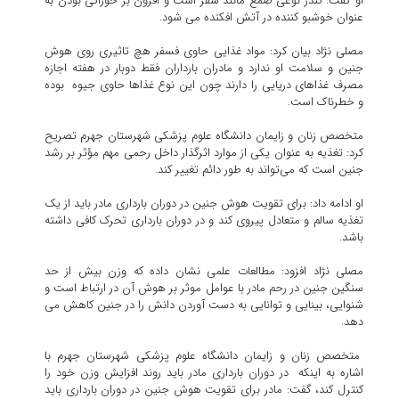
او گفت: کُندُر نوعی صمغ مانند سقز است و افزون بر خوراکی بودن به
عنوان خوشبو کننده در آتش افکنده می شود.
مصلی نژاد بیان کرد: مواد غذایی حاوی فسفر هچ تاثیری روی هوش
جنین و سلامت او ندارد و مادران بارداران فقط دوبار در هفته اجازه
مصرف غذاهای دریایی را دارند چون این نوع غذاها حاوی جیوه بوده
و خطرناک است.
متخصص زنان و زایمان دانشگاه علوم پزشکی شهرستان جهرم تصریح
کرد: تغذیه به عنوان یکی از موارد اثرگذار داخل رحمی مهم مؤثر بر رشد
جنین است که می‌تواند به طور دائم تغییر کند.
او ادامه داد: برای تقویت هوش جنین در دوران بارداری مادر باید از یک
تغذیه سالم و متعادل پیروی کند و در دوران بارداری تحرک کافی داشته
باشد.
مصلی نژاد افزود: مطالعات علمی نشان داده که وزن بیش از حد
سنگین جنین در رحم مادر با عوامل موثر بر هوش آن در ارتباط است و
شنوایی، بینایی و توانایی به دست آوردن دانش را در جنین کاهش می
دهد.
متخصص زنان و زایمان دانشگاه علوم پزشکی شهرستان جهرم با
اشاره به اینکه در دوران بارداری مادر باید روند افزایش وزن خود را
کنترل کند، گفت: مادر برای تقویت هوش جنین در دوران بارداری باید