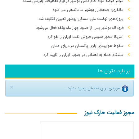
مراکز عرضه مواد خام دامی بوشهر در ایام تعطیلات بازرسی شدند
مظفری: جمعه‌بازار بوشهر ساماندهی می‌ شود
پروژه‌های نهضت ملی مسکن بوشهر تعیین تکلیف شد
فرودگاه بوشهر پس از حدود چهار ماه وقفه فعال می‌شود
آمریکا مجوز عمومی فروش نفت ایران را لغو کرد
سقوط هواپیمای باری پاکستان در دریای عمان
سنتکام حمله به اهدافی در جنوب ایران را تایید کرد
پر بازدیدترین ها
×
موردی برای نمایش وجود ندارد.
مجوز فعالیت خارگ نیوز