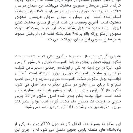
خارگ با کشور عربستان سعودی مشترک می‌باشد. این میدان در سال
۱۳۴۵ با ذخیره نفت درجای به میزان دو میلیارد و ۳۰۹ میلیون بشکه
کشف شده است. این میدان با میدان مرجان عربستان سعودی
مشترک است. آخرین وضعیت برداشت ایران از میدان مشترک نفتی
فروزان روزانه حدود ۴۰ هزار بشکه است، این در حالیست که شرکت
سعودی آرامکو روزانه بالغ بر ۴۰۵ هزار بشکه نفت خام، از بخش مربوط
به عربستان سعودی این میدان، برداشت می کند.
بنابراین گزارش، در حال حاضر با پیگیری های انجام شده، ساخت
سکوی پروژه فروزان بزودی در یارد تاسیسات دریایی خرمشهر آغاز می
شود. ایرنا در این زمینه به نقل از ابوالقاسم رحمانی، مدیر عامل شرکت
مهندسی و ساخت تاسیسات دریایی ایران نوشته است: "امسال
توانستیم چهار سکو در شرکت تاسیسات دریایی بسازیم و در دریا نصب
کنیم و تا پایان سال جاری دو سکوی دیگر به دریا حمل می شود.
سکوی فاز 20 پارس جنوبی از یارد خرمشهر به مقصد عسلویه حمل
شده است. طبق برنامه زمان بندی شده امروز سکوی فاز 20 پارس
جنوبی با ظرفیت 28 میلیون متر مکعب گاز در شبانه روز و اعتبار 250
میلیون دلار به دریا حمل شد و تا 16 آبان در دریا نصب می شود.
این سکو به وسیله خط انتقال گاز به طول 100کیلومتر به یکی از
پالایشگاه های منطقه پارس جنوبی متصل می شود که با اجرای این