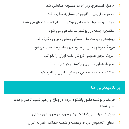
۸ مرکز استخراج رمز ارز در عسلویه متلاشی شد
محموله تلویزیون قاچاق در عسلویه توقیف شد
مراکز عرضه مواد خام دامی بوشهر در ایام تعطیلات بازرسی شدند
مظفری: جمعه‌بازار بوشهر ساماندهی می‌ شود
پروژه‌های نهضت ملی مسکن بوشهر تعیین تکلیف شد
فرودگاه بوشهر پس از حدود چهار ماه وقفه فعال می‌شود
آمریکا مجوز عمومی فروش نفت ایران را لغو کرد
سقوط هواپیمای باری پاکستان در دریای عمان
سنتکام حمله به اهدافی در جنوب ایران را تایید کرد
پر بازدیدترین ها
فرماندار بوشهر:حضور باشکوه مردم در وداع با رهبر شهید تجلی وحدت
ملی است
جزئیات مراسم بزرگداشت رهبر شهید در شهرستان دشتی
ادعای آکسیوس درباره وسعت و شدت حملات اخیر به ایران