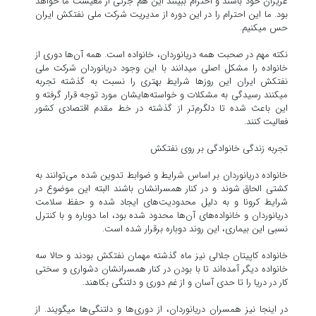
عزیزان خود باشند و احترام ببینند این هم جزئی از معیشت ما خواهد
بود. ما این احترام را در این دوره از مدیریت شرکت ملی نفتکش ایران
حس می‎کنیم.
نکته مهم در صحبت همه دریانوردان، خانواده است. همه آن‌ها دوری از
خانواده را مشکل اصلی می‎دانند با این وجود دریانوردان شرکت ملی
نفتکش ایران این روز‌ها شرایط بهتری را نسبت به گذشته تجربه
می‎کنند رسیدگی به مشکلات و خواسته‌هایشان مورد توجه قرار گرفته و
این باعث شده تا دلگرم‌تر از گذشته در خط مقدم اقتصادی کشور
فعالیت کنند.
تجربه زندگی خانوادگی بر روی نفتکش
خانواده دریانوردان بر اساس شرایط و ضوابط تدوین شده می‌توانند به
کشتی الحاق شوند و در کنار همسرانشان باشند البته این موضوع در
شرایط کرونا و به دلیل محدودیت‌های ایجاد شده و حفظ سلامت
دریانوردان و خانواده‌های آن‌ها محدود شده بود، اما دوباره و با کنترل
نسبی این بیماری، این روند دوباره برقرار شده است.
خانواده کاپیتان جلالی نیز ماه گذشته مهمان نفتکش بودند و حالا سه
خانواده دیگر آمده‌اند تا با بودن در کنار همسرانشان دشواری و سختی
کار در دریا را تا حدی آسان و از غم دوری و دلتنگی بکاهند.
در اینجا نیز همسران دریانوردان، از دوری‌ها و دلتنگی‌ها می‎گویند. از