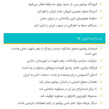
فرودگاه بوشهر پس از حدود چهار ماه وقفه فعال می‌شود
آمریکا مجوز عمومی فروش نفت ایران را لغو کرد
سقوط هواپیمای باری پاکستان در دریای عمان
سنتکام حمله به اهدافی در جنوب ایران را تایید کرد
پر بازدیدترین ها
فرماندار بوشهر:حضور باشکوه مردم در وداع با رهبر شهید تجلی وحدت
ملی است
جزئیات مراسم بزرگداشت رهبر شهید در شهرستان دشتی
قرارگاه مرکزی خاتم: پاسخ کوبنده نیروهای مسلح در راه است
ادعای آکسیوس درباره وسعت و شدت حملات اخیر به ایران
هشدار سطح نارنجی در استان بوشهر صادر شد
۸ مرکز استخراج رمز ارز در عسلویه متلاشی شد
محموله تلویزیون قاچاق در عسلویه توقیف شد
مراکز عرضه مواد خام دامی بوشهر در ایام تعطیلات بازرسی شدند