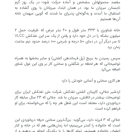
مقصد محموله‎اش مشخص و آماده حرکت شود؛ در یک روز گرم
تابستان میزبان ما بود. در همان ابتدا، میزبانان با روی گشاده به
استقبال ما آمدند و به‌گونه‌ای پذیرای ما شدند که گویی میهمان خانه
آن‌ها هستیم.
‎خانه شناوری با ۳۳۳ متر طول و ۶۰ متر عرض که ظرفیت حمل ۲
میلیون بشکه را در دل خود دارد و رفتن از یک سر این نفتکش VLCC
تا سر دیگر آن در دمای ۵۰ درجه و شرجی ۱۰۰ درصد حدود نیم ساعت
زمان برد.
‎سپس رسیدن به بریج (پل فرماندهی کشتی) و سایر بخش‎ها به همراه
توضیحاتی که هر لحظه بر شگفتی و سختی کار بر وی این غول شناور
اضافه می‌کرد.
اردشیر جلالی، کاپیتان کشتی نفتکش شرکت ملی نفتکش ایران برای
توضیحات بیشتر در اتاقش، میزبان ما شد. جلالی که ۲۳ سال سابقه کار
دریانوردی دارد، معتقد است این شغل هر چه را که می‌خواسته، برای او
فراهم کرده است.
‎جلالی که ۳ فرزند دارد، می‌گوید: بزرگ‌ترین سختی حرفه دریانوردی این
است که خانواده را کمتر می‌بینیم؛ اما زمان‌هایی هم که در خانه و کنار
اعضای خانواده هستیم، تمام کار‌ها را با یکدیگر انجام می‌دهیم و از