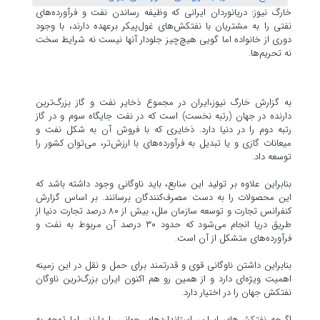
خارگ نیوز: دریانوردان ایرانی که وظیفه رساندن نفت و فرآورده‌های
نفتی را به مشتریان با نفتکش‌های غول‌پیکر برعهده دارند، با وجود
دوری از خانواده اما گویی هیچ‌چیز جلودار آنها نیست نه شرایط سخت
نه تحریم‌ها.
به گزارش خارگ نیوز،ایران در مجموع ذخایر نفت و گاز بزرگ‌ترین
دارنده در جهان (رتبه نخست) است که در نفت جایگاه سوم و در گاز
رتبه دوم را در دنیا دارد. ذخایری که با فروش آن به شکل نفت و
میعانات گازی و یا تبدیل به فرآورده‌های با ارزش‌تر، می‌توان کشور را
توسعه داد.
‎بنابراین علاوه بر تولید این منابع، باید ناوگانی وجود داشته باشد که
این محصولات را به دست مصرف‌کنندگان برسانند. بر اساس گزارش
کنفرانس تجارت و توسعه سازمان ملل، بیش از ۸۰ درصد تجارت دنیا از
طریق دریا انجام می‌شود که حدود ۳۰ درصد آن مربوط به نفت و
فرآورده‌های متشکل از آن است.
‎بنابراین داشتن ناوگانی قوی و قدرتمند برای حمل و نقل در این زمینه
اهمیت ویژه‌ای دارد و از همین رو هم اکنون ایران بزرگ‌ترین ناوگان
نفتکش جهان را در اختیار دارد.
‎اگرچه نفتکش‌های ایران، استاندارد‌های جهانی را دارند، اما توجه به