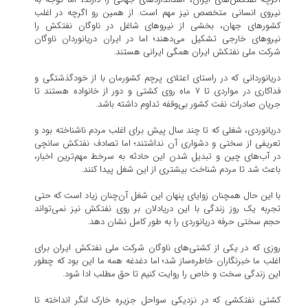
نیروی انسانی متخصص نیز مهم است. از همین رو اگرچه در اغلب
کشور‌های جهان، بخشی از نیرو‌های شاغل در ناوگان نفتکش را
نیرو‌های خارجی تشکیل می‌دهند؛ اما در ایران دریانوردان ناوگان
شرکت ملی نفتکش ایران همگی ایرانی هستند.
‎دریانوردانی که در راستای اعتلای پرچم کشورمان با از خودگذشتگی و
فداکاری در مواردی تا ۷ ماه روی کشتی و دور از خانواده هستند تا
جریان صادرات نفت کشور بی‌وقفه تداوم داشته باشد.
‎دریانوردی، شغلی که تا چند سال پیش برای اغلب مردم ناشناخته بود و
تعریفی از سختی و دشواری آن نداشتند؛ اما تصادف نفتکش سانچی
در آب‌های چین و تبدیل شدن این حادثه به سرخط مهم‌ترین اخبار،
باعث شد تا مردم شناخت بیشتری از این شغل پیدا کنند.
‎با این حال همچنان زوایای پنهان این شغل آن‌چنان زیاد است که حتی
تجربه یک روز زندگی با این دریادلان بر روی نفتکش نیز نمی‌تواند
حجم سختی حرفه دریانوردی را به طور کامل نشان دهد.
‎روزی که در یکی از کشتی‌های ناوگان شرکت ملی نفتکش ایران برای
اغلب ما خبرنگاران خاطره‌ساز شد؛ اما دغدغه همه ما این بود که چطور
این زندگی سخت و خاص را روایت کنیم تا حق مطلب ادا شود.
‎کشتی نفتکشی که در نزدیکی سواحل جزیره خارک لنگر انداخته تا