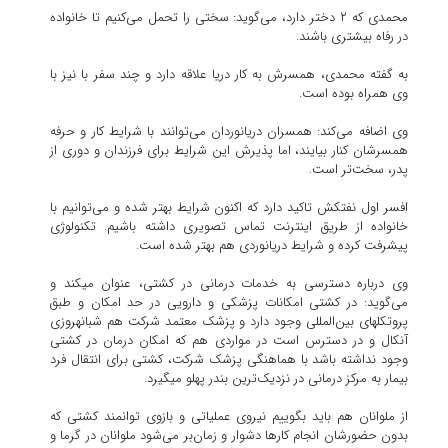
محمدی که ۲ دختر دارد، می‌گوید: سختی را تحمل می‌کنیم تا خانواده
در رفاه بیشتری باشند.
به گفته محمدی، همسرش به کار دریا علاقه دارد و چند سفر با نیز با
وی همراه بوده است.
وی اضافه می‌کند: همسران دریانوردان می‌توانند با شرایط کار و حرفه
همسرشان کنار بیایند، اما پذیرش این شرایط برای فرزندان و دوری از
پدر، سخت‌تر است.
‎افسر اول نفتکش تاکید دارد که اکنون شرایط بهتر شده و می‌توانیم با
خانواده از طریق اینترنت تماس تصویری داشته باشیم. تکنولوژی
پیشرفت کرده و شرایط دریانوردی هم بهتر شده است.
‎وی درباره دسترسی به خدمات درمانی در کشتی، عنوان می‎کند و
می‌گوید: در کشتی امکانات پزشکی و دارویی در حد امکان و طبق
پروتکل‎های بین‌المللی وجود دارد و پزشک معتمد شرکت هم شبانه‎روزی
آن‎کال و در دسترس است در مواردی هم که امکان درمان در کشتی
وجود نداشته باشد با هماهنگی پزشک شرکت، کشتی برای انتقال فرد
بیمار به مرکز درمانی در نزدیک‌ترین بندر پهلو می‎گیرد.
‎از ملوانان هم باید بگوییم نیروی عملیاتی و بازوی توانمند کشتی که
بدون حضورشان انجام کار‌ها دشوار و زمان‌بر می‌شود ملوانان در گرما و