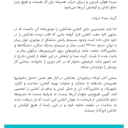
سرما هوای شرجی و دریای خراب همیشه پای کار هستند و هیچ چیز
مانع تلاش و کوشش آن‌ها نمی‌شود.
‎اما باید عجیب‎ترین جای کشتی نفتکشی را موتورخانه آن دانست که در
منتهی الیه عقب کشتی قرار گرفته جایی که قلب تپنده نفتکش را در
خود جای داده است وجود سیستم رانش متشکل از موتوری غول پیکر
با توان حدود ۳۶۰۰۰ اسب بخار و سیستم محرکه سکان، دستگاه‌ها و
ماشین‌آلات متعدد مانند ژنراتور‌های برق، کمپرسورها، دیگ‎های بخار و...
باعث شده تا شدت گرما، صدا و ارتعاش در این نقطه از کشتی خارج از
حد تصور باشد شرایطی دشوار که در کنار دوری از خانواده، سختی کار
پرسنل را دوچندان می‎کند.
‎سخن آخر اینکه دریانوردان نفتکش در کنار هم ضمن تحمل دشواری‎ها
هم‎پیمان شده‎اند تا عملکرد و عملیات بهینه کشتی، سلامت و کارکرد
تجهیزات و ماشین‌آلات آن و حمل ایمن و سالم بار کشتی را تضمین
کنند گویی هیچ‌چیز جلودار آن‌ها نیست نه شرایط سخت نه تحریم‌ها
تمام تلاششان از فرمانده تا ملوان کشتی این است که بار دریافت شده
به سلامت در مقصد تخلیه شود و در این راستا از هیچ کوشش و
تلاشی فروگذار نیستند.