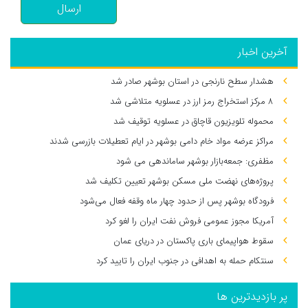
ارسال
آخرین اخبار
هشدار سطح نارنجی در استان بوشهر صادر شد
۸ مرکز استخراج رمز ارز در عسلویه متلاشی شد
محموله تلویزیون قاچاق در عسلویه توقیف شد
مراکز عرضه مواد خام دامی بوشهر در ایام تعطیلات بازرسی شدند
مظفری: جمعه‌بازار بوشهر ساماندهی می‌ شود
پروژه‌های نهضت ملی مسکن بوشهر تعیین تکلیف شد
فرودگاه بوشهر پس از حدود چهار ماه وقفه فعال می‌شود
آمریکا مجوز عمومی فروش نفت ایران را لغو کرد
سقوط هواپیمای باری پاکستان در دریای عمان
سنتکام حمله به اهدافی در جنوب ایران را تایید کرد
پر بازدیدترین ها