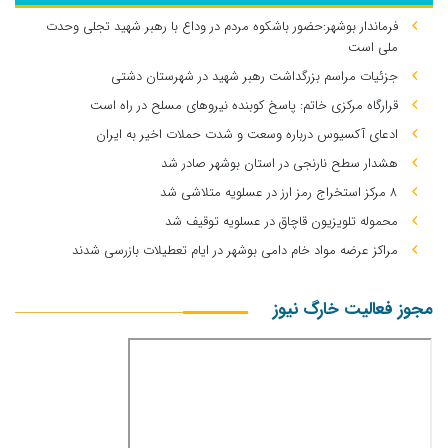
فرماندار بوشهر:حضور باشکوه مردم در وداع با رهبر شهید تجلی وحدت
ملی است
جزئیات مراسم بزرگداشت رهبر شهید در شهرستان دشتی
قرارگاه مرکزی خاتم: پاسخ کوبنده نیروهای مسلح در راه است
ادعای آکسیوس درباره وسعت و شدت حملات اخیر به ایران
هشدار سطح نارنجی در استان بوشهر صادر شد
۸ مرکز استخراج رمز ارز در عسلویه متلاشی شد
محموله تلویزیون قاچاق در عسلویه توقیف شد
مراکز عرضه مواد خام دامی بوشهر در ایام تعطیلات بازرسی شدند
مجوز فعالیت خارگ نیوز