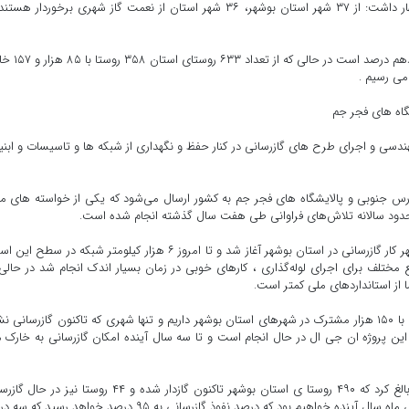
غلامعباس حسینی صبح امروز در نشست با اصحاب رسانه اظهار داشت: از ۳۷ شهر استان بوشهر، ۳۶ شهر استان از نعمت گاز شهری برخوردار
وی افزود: ضریب نفوذ گاز طبیعی در سطح استان بوشهر ۹۸٫۷ دهم درص
دسی و اجرای طرح های گازرسانی در کنار حفظ و نگهداری از شبکه ها و تاسیسات و ابنیه
ر از محل فازهای پارس جنوبی و پالایشگاه های فجر جم به کشور ارسال می‌شود که یکی از خواسته های م
حدود سالانه تلاش‌های فراوانی طی هفت سال گذشته انجام شده است.
وی بیان کرد: در سال ۸۷ با ۳۴ نفر پرسنل در سطح استان بوشهر کار گازرسانی در استان بوشهر آغاز شد و تا امروز ۶ هزار کیلومتر شبکه در س
ختلف برای اجرای لوله‌گذاری ، کارهای خوبی در زمان بسیار اندک انجام شد در حالی
مدیرعامل شرکت گاز استان بوشهر عنوان کرد: ۱۷۰ هزار انشعاب با ۱۵۰ هزار مشترک در شهرهای استان بوشهر داریم و تنها شهری که تاکنون گازرسانی
ن پروژه ان جی ال در حال انجام است و تا سه سال آینده امکان گازرسانی به خارک م
وی ادامه داد: از سال ۹۳ دولت مجوز گازدارکردن روستاها را بالغ کرد که ۴۹۰ روستا ی استان بوشهر تاکنون گازدار شده و ۴۴ روستا ن
است که ۴۰ روستا تا پایان امسال و چهار روستا نیز تا پایان شش ماه سال آینده خواهیم بود که درصد نفوذ گازرسانی به ۹۵ درصد خواهد 