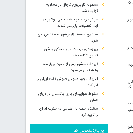
 هستند که
محموله تلویزیون قاچاق در عسلویه
توقیف شد
د است در حالی که از تعداد ۶۳۳ روستای استان ۳۵۸ روستا با ۸۵ هزار و ۱۵۷ خانوار
مراکز عرضه مواد خام دامی بوشهر در
ایام تعطیلات بازرسی شدند
مظفری: جمعه‌بازار بوشهر ساماندهی می‌
شود
 از
پروژه‌های نهضت ملی مسکن بوشهر
تعیین تکلیف شد
فرودگاه بوشهر پس از حدود چهار ماه
ردم
وقفه فعال می‌شود
آمریکا مجوز عمومی فروش نفت ایران را
طح این استان
لغو کرد
 که
سقوط هواپیمای باری پاکستان در دریای
عمان
 نشده
سنتکام حمله به اهدافی در جنوب ایران
هیا
را تایید کرد
یز در حال گازرسانی
پر بازدیدترین ها
رسید که سه درصد