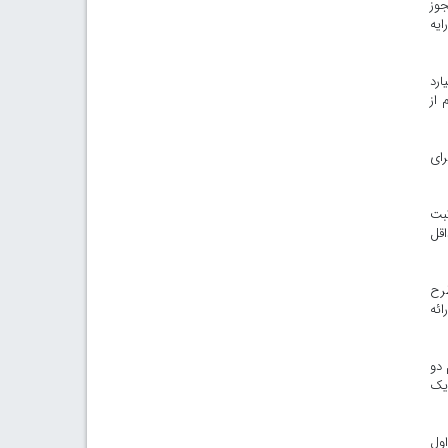
جوز
ایه
ها، روستا و صنایع است اما با فروش خوبی که در سال ۹۲ با ۵۱ میلیارد
ان توانسته‌ایم از
ژه دلوار برای
ثبت
اقل
طرح
ائه
 دو
 یک
ول