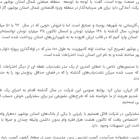
تان بوشهر در بخش صنعت بوده است، گفت: با توجه به توسعه منطقه صنعتی شمال استان بوشهر م
این شرکت آمادگی دارد برای هر سرمایه‌گذار در منطقه ویژه اقتصادی شمال استان بوشهر، گاز ار
حسینی بیان کرد: اگر چه وظیفه اصلی شرکت گاز استان بوشهر،گازرسانی به شهر
تومان، سال ۹۳ با ۱۷۷ میلیارد تومان، سال ۹۴ با ۱۳۹ میلیارد تومان، سال گذشته با ۱۴۸ میلیارد تومان و امسال تاکنون ۳۵ میلیارد توم
ه استان وارد کنیم که در قالب ارزش افزوده به به شهرداری‌های استان پرداخت شده است .
وی با اشاره به فعالیت‌های مناسب پژوهشی در شرکت گاز استان بوشهر تصریح کرد: ساخت لوله کامپوزیت به طول ۱۰۰ متر که در لوله‌گذاری پرو
ا سنسورهای خاص با خطای کمتری از یک متر نشت‌یاب نقطه ای از دیگر اختراعات 
که سبب شده میزان نشت‌یاب‌های گذشته را که در فضای حداقل پنج‌متر بود را به حد
ند.
از ایران، بیان کرد: روابط عمومی این شرکت در سال گذشته اقدام به اجرای یک 
جه شدیم هرچند از ما خواسته شد که طرح‌های نشویقی نیز برای مشترکین خوش حساب ار
ی نیستیم.
 مشترکین در شرکت قائل هستیم با رایزنی با یکی از بانک‌های استان بوشهر، ده‌هزار وام
زل اختصاص یافت که تاکنون هشت هزار فقره وام بدون داشتن وثیقه چندان و صرفا با
داخت این تسهیلات وجود دارد.
برترین جشنواره سرآمدی، کسب تندیس زرین مدیریت سبز در سطح کشور، کسب رتبه ا